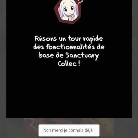
9
7
6
6
Non merci je connais déjà !