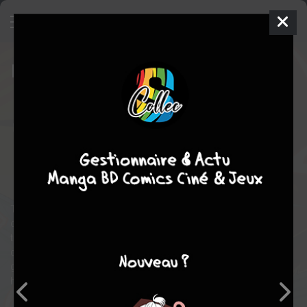
Blue Beetle
16 - Road Trip 3
ISSUES
DC V4 (2016 - 2018)
mer. 27 déc. 2017
DC Comics
Comics
Scott
KOLINS
Christopher SEBELA
17
COMPLÈTE
tomes
Comics / Super Heros
The mystery in the desert begins to unravel with the appearance
of the man known as Stopwatch. He’s the mastermind behind
the deadly Short Timers and the source of all the time
disruptions which have been tearing apart reality. How is Jaime
going to defeat him while trying to keep his identity secret from
his girlfriend, Naomi?