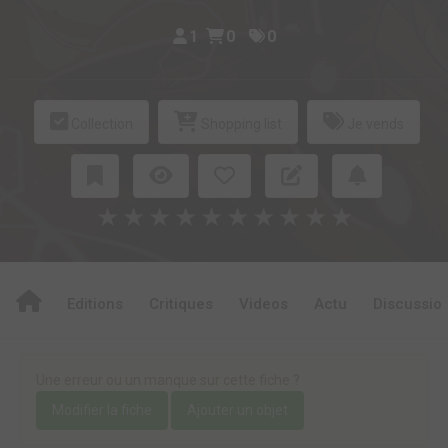
1
0
0
Collection
Shopping list
Je vends
★
★
★
★
★
★
★
★
★
★
Editions
Critiques
Videos
Actu
Discussio
Une erreur ou un manque sur cette fiche ?
Modifier la fiche
Ajouter un objet