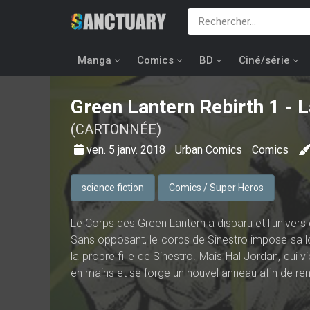
Manga
Comics
BD
Ciné/série
Green Lantern Rebirth
1 - L
(CARTONNÉE)
ven. 5 janv. 2018
Urban Comics
Comics
science fiction
Comics / Super Heros
Le Corps des Green Lantern a disparu et l'univer
Sans opposant, le corps de Sinestro impose sa loi
la propre fille de Sinestro. Mais Hal Jordan, qui 
en mains et se forge un nouvel anneau afin de rendr