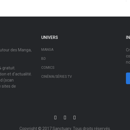
UNIVERS
I
autour des Manga,
MANGA
Cr
co
BD
no
 gratuit.
COMICS
on et d'actualité.
CINÉMA/SÉRIES TV
ad (scan
 sites de
Copyright © 2017
Sanctuary
. Tous droits réservés.