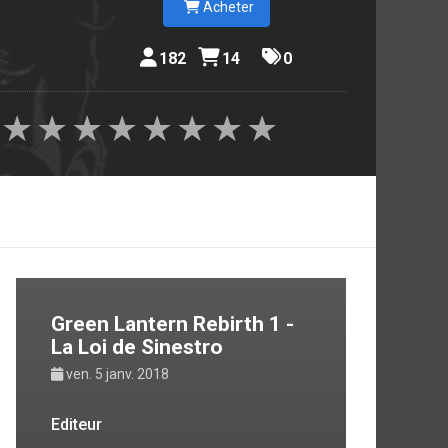
Acheter
182
14
0
★
★
★
★
★
★
★
★
Green Lantern Rebirth 1 -
La Loi de Sinestro
ven. 5 janv. 2018
Editeur