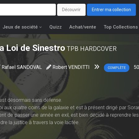
Découvrir
Entrer ma collection
Jeux de société
Quizz
Achat/vente
Top Collections
a Loi de Sinestro
TPB HARDCOVER
Rafael SANDOVAL
Robert VENDITTI
5
COMPLÈTE
s est désormais sans défense.
 aux quatre coins de la galaxie et est à présent dirigé par Sora
vient de passer une année en exil, est bien décidé à reprendre l
e la justice à travers la voie lactée.