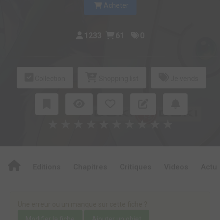
Acheter
1233
61
0
Collection
Shopping list
Je vends
★
★
★
★
★
★
★
★
★
★
Editions
Chapitres
Critiques
Videos
Actu
Une erreur ou un manque sur cette fiche ?
Modifier la fiche
Ajouter un objet