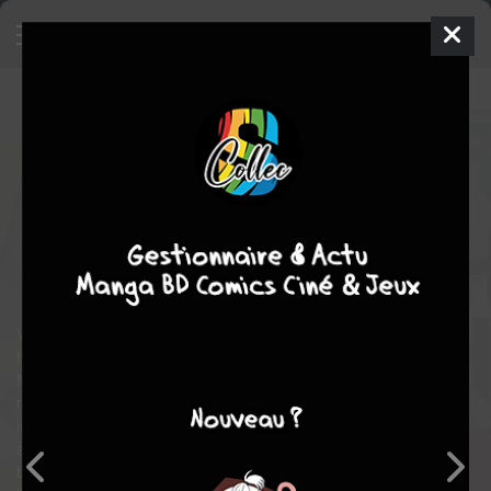
The Rising of the Shield Hero
9
SIMPLE
mer. 7 mars 2018
doki-doki
Manga
Seinen
Kyu AIYA
Yusagi ANEKO
27
EN COURS
tomes
aventure
action
fantastique
Volume 9 : Naofumi affronte enfin le pape de la religion des trois
héros, qui l'a piégé et a porté de fausses accusations sur lui.
Mais face à ce redoutable adversaire qui s'est procuré une
réplique d'arme mythique, les quatre héros se révèlent
incapables de riposter ! Pour que la situation tourne à leur
avantage, Naofumi a recours au pouvoir maudit de son
bouclier, mais est blessé au combat... Quelles péripéties