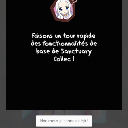
l'attendent à son réveil ?
4
7
8
7
Non merci je connais déjà !