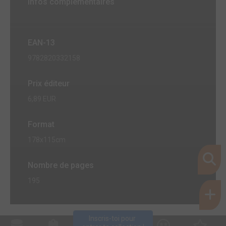
Infos complémentaires
EAN-13
9782820332158
Prix éditeur
6,89 EUR
Format
178x115cm
Nombre de pages
195
Inscris-toi pour 