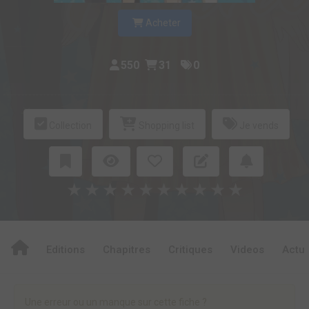
Acheter
550
31
0
Collection
Shopping list
Je vends
★
★
★
★
★
★
★
★
★
★
Editions
Chapitres
Critiques
Videos
Actu
Une erreur ou un manque sur cette fiche ?