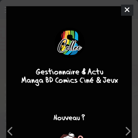
Takane & Hana
9
SIMPLE
mer. 4 avril 2018
kazé manga
Manga
Shojo
Yuki SHIWASU
Yuki SHIWASU
COMPLÈTE
18
tomes
romance
comédie
Hana, une lycéenne de 16 ans doit remplacer sa soeur en vue
d'un mariage arrangé. À l'approche du séduisant Takane
Saibara, héritier du grand groupe Takaba, la jeune fille ne peut
s'empêcher de le trouver arrogant et stupide. N'y tenant plus elle
n'hésite pas à lui dire ce qu'elle pense de lui croyant se
débarrasser ainsi du jeune prétentieux. Mais dès le lendemain
Takane lui propose un nouveau rendez-vous, à croire qu'il en
redemande !