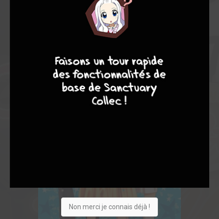
4
7
8
7
Non merci je connais déjà !