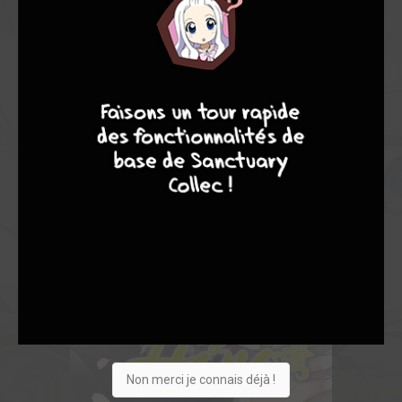
7
9
8
9
Non merci je connais déjà !