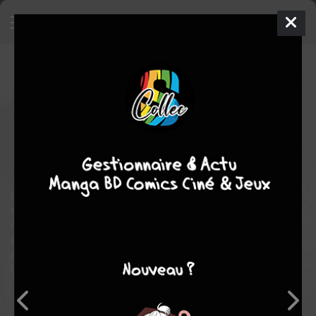
Takane & Hana
10
SIMPLE
jeu. 16 août 2018
kazé manga
Manga
Shojo
Yuki SHIWASU
Yuki SHIWASU
COMPLÈTE
18
tomes
romance
comédie
Lorsque que Hana remplace sa grande sœur à un marriage
arrangé, elle ne s'attendait pas à se faire insulter et traiter de
croqueuse de diamant par le beau et plus âgé Takane ! Furieuse,
elle lui jette sa perruque à la figure et s'en va. A sa plus grande
surprise, Takane lui demande un rendez-vous le lendemain.
Comment ces deux protagonistes trouveront-ils l'amour ?