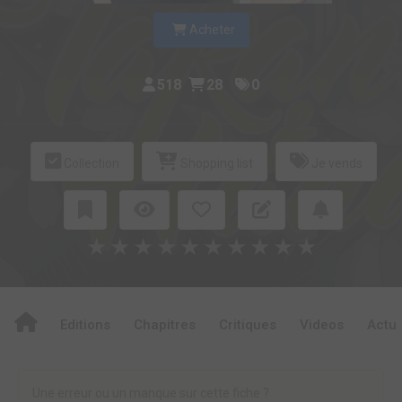
Acheter
518
28
0
Collection
Shopping list
Je vends
★
★
★
★
★
★
★
★
★
★
Editions
Chapitres
Critiques
Videos
Actu
Une erreur ou un manque sur cette fiche ?