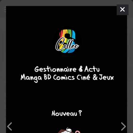
Tokyo Ghoul : Re
11
SIMPLE
mer. 2 mai 2018
glénat manga
Manga
Seinen
Sui ISHIDA
Sui ISHIDA
16
COMPLÈTE
tomes
horreur
policier
action
Quand la proie devient chasseur…
Elles se fondent dans la foule pour mieux se nourrir de chair
humaine.
Elles ressemblent aux hommes, mais leur existence est bien
différente…
Elles sont appelées “goules”.
Le CCG, une organisation gouvernementale chargée d’étudier et
de combattre les goules, met sur pied un nouveau groupe pour