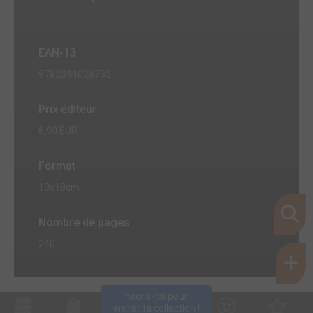
EAN-13
9782344028735
Prix éditeur
6,90 EUR
Format
13x18cm
Nombre de pages
240
Inscris-toi pour 
entrer ta collection !