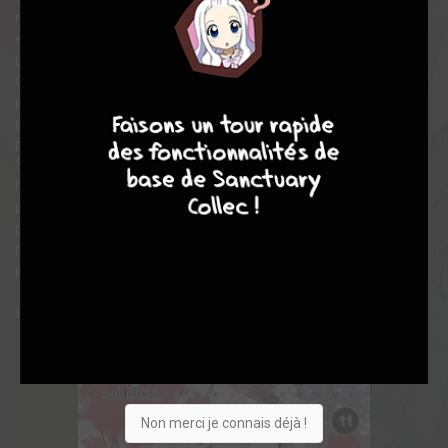
répondre aux exigences de sa mission. Cette unité est
exclusivement composée de sujets expérimentaux…
Leur nom, les “Quinckes”.
Ce groupe atypique a pour mentor un jeune inspecteur de
4
7
8
7
première classe, Haise Sasaki. Ensemble, ils seront vite happés
par l’immense métropole de Tokyo, dont les méandres cachent
parfois des visages familiers…
Suite directe de Tokyo Ghoul, Tokyo Ghoul : Re témoigne de
l’audace permanente de son auteur. Non content, dans son
premier cycle, de nous faire découvrir son Tokyo fantastique
par les yeux des goules, Ishida renverse complètement ce
principe dans :Re en prenant cette fois le point de vue des
policiers chasseurs de goules ! Qui sont les méchants ?
source : Glénat Manga
Non merci je connais déjà !