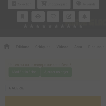
Collection
Shopping list
Je vends
★
★
★
★
★
★
★
★
★
★
Editions
Critiques
Videos
Actu
Discussio
Une erreur ou un manque sur cette fiche ?
Modifier la fiche
Ajouter un objet
GALERIE