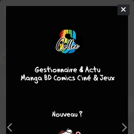
Slowburn
SIMPLE
mer. 9 janv. 2019
fluide glacial
BD
André
FRANQUIN
Marcel GOTLIB
1
COMPLÈTE
tome
Humour noir
Slowburn, ce n’est pas juste une histoire de chats. C’est aussi la
rencontre de deux maîtres qui marquèrent l’histoire de la bande
dessinée : Franquin et Gotlib.