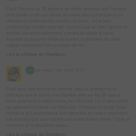
C'est l'histoire de 20 dessins de chats dessinés par Franquin
dont Gotlib a fait une bande dessinée plus conséquente en
utilisant et réutilisant les dessins de base… si j'ai bien
compris.Une chatte noire est couverte par un chat tigré et ne
semble pas particulièrement prendre du plaisir à l'acte.
Pourtant la pirouette finale la montre insatisfaite de cette
longue copulationC'est un plaisir de retr...
Lire la critique de Slowburn
par vedge
mer. 9 janv. 2019
8
C’est pour des moments comme celui-ci, intemporel et
délicieux, que je donne mon humble avis sur les BD que je
lis.Un petit livret à reliure toilée, de 15cm sur 15, et deux noms
qui jaillissent en jaune sur fond noir : Franquin et Gotlib.Toute
l’enfance et l’adolescence d’un dévoreur de cases remontent
à la surface.Que peut cacher une si alléchante vitrine ? Déjà, le
fond noir et le deuxième auteu...
Lire la critique de Slowburn