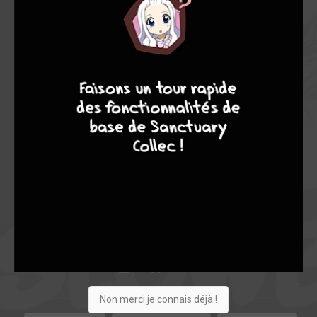
8
9
8
9
+10
Acheter
21
0
0
Non merci je connais déjà !