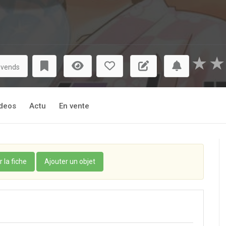
★
★
 vends
deos
Actu
En vente
r la fiche
Ajouter un objet