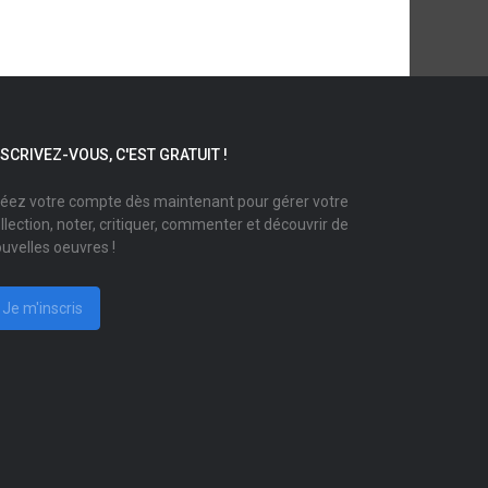
NSCRIVEZ-VOUS, C'EST GRATUIT !
éez votre compte dès maintenant pour gérer votre
llection, noter, critiquer, commenter et découvrir de
uvelles oeuvres !
Je m'inscris