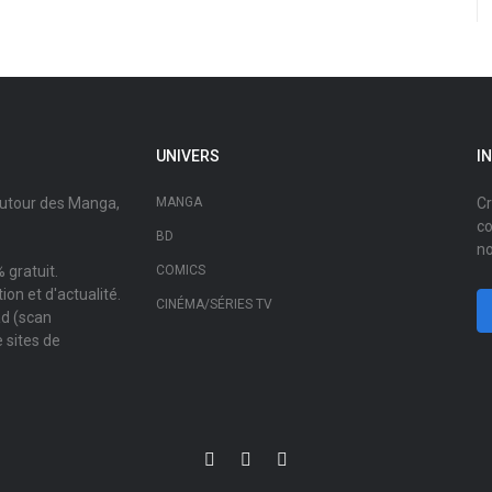
UNIVERS
I
autour des Manga,
MANGA
Cr
co
BD
no
 gratuit.
COMICS
on et d'actualité.
CINÉMA/SÉRIES TV
ad (scan
 sites de