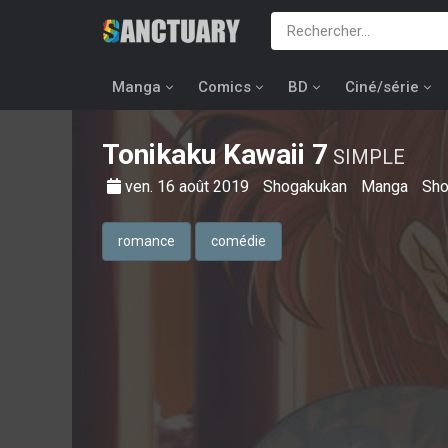
Manga
Comics
BD
Ciné/série
Tonikaku Kawaii
7
SIMPLE
ven. 16 août 2019
Shogakukan
Manga
Sho
romance
comédie