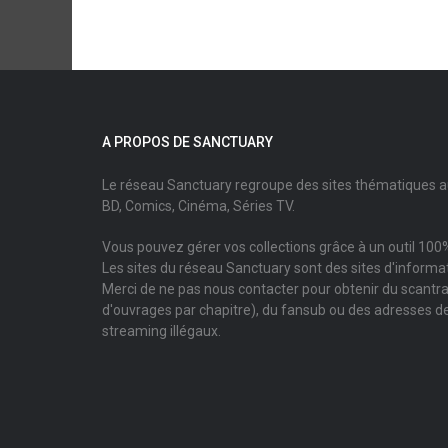
A PROPOS DE SANCTUARY
Le réseau Sanctuary regroupe des sites thématiques 
BD, Comics, Cinéma, Séries TV.
Vous pouvez gérer vos collections grâce à un outil 100%
Les sites du réseau Sanctuary sont des sites d'informati
Merci de ne pas nous contacter pour obtenir du scantr
d'ouvrages par chapitre), du fansub ou des adresses de
streaming illégaux.