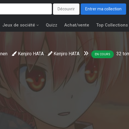
Découvrir
Entrer ma collection
Jeux de société
Quizz
Achat/vente
Top Collections
nen
Kenjiro HATA
Kenjiro HATA
32
to
EN COURS