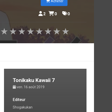
Acheter
2
0
0
★
★
★
★
★
★
★
★
Tonikaku Kawaii 7
ven. 16 août 2019
Editeur
Shogakukan