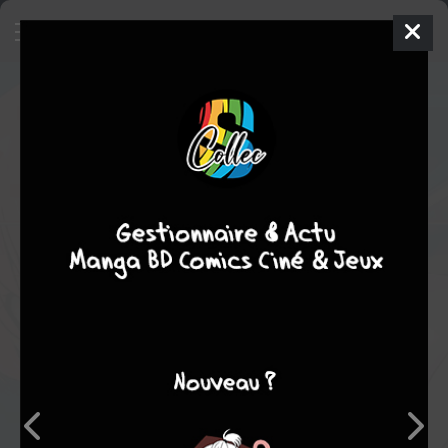
Tonikaku Kawaii
22
SIMPLE
ven. 16 déc. 2022
Shogakukan
Manga
Shonen
Kenjiro HATA
Kenjiro HATA
32
EN COURS
tomes
romance
comédie