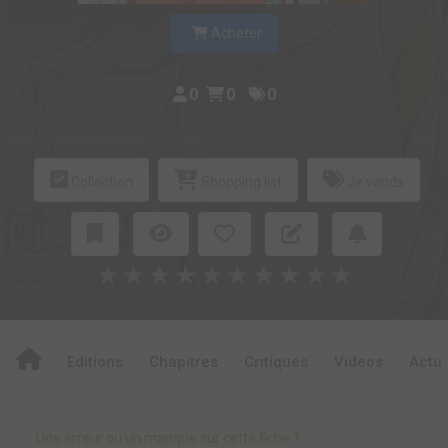
Acheter
0
0
0
Collection
Shopping list
Je vends
★
★
★
★
★
★
★
★
★
★
Editions
Chapitres
Critiques
Videos
Actu
Une erreur ou un manque sur cette fiche ?