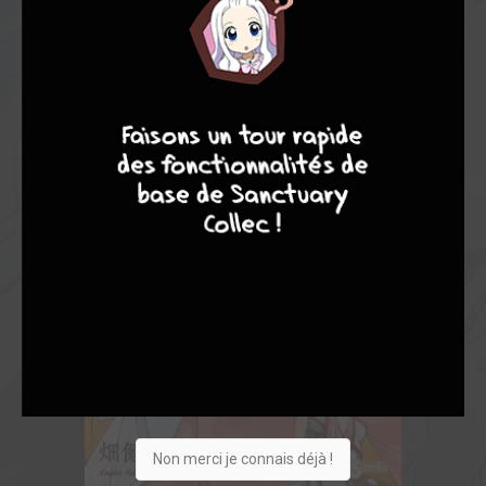
8
9
8
7
Non merci je connais déjà !