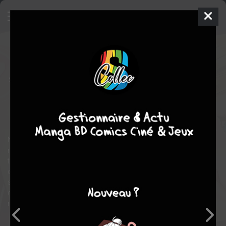
World's End Harem
7
SIMPLE
mer. 5 févr. 2020
delcourt / tonkam
Manga
Shonen
Kotarô SHôNO
LINK
COMPLÈTE
18
tomes
romance
Ecchi
Nous sommes en 2040. Un jeune homme, Reito, victime d’une
maladie rare est plongé dans un long sommeil cryogénique le
temps qu’un remède soit trouvé. Il promet à sa copine
d’enfance, Erisa, qu’ils se retrouveront à son réveil. Au bout de
son long sommeil, il découvre un monde dans lequel 99,9 %
des hommes ont disparu et est peuplé quasi uniquement des 5
milliards de femmes restantes !