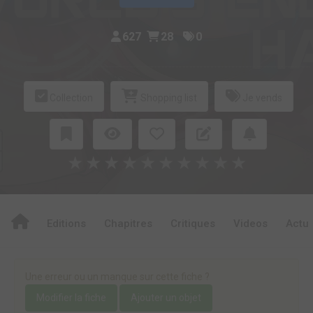
627
28
0
Collection
Shopping list
Je vends
★
★
★
★
★
★
★
★
★
★
Editions
Chapitres
Critiques
Videos
Actu
Une erreur ou un manque sur cette fiche ?
Modifier la fiche
Ajouter un objet