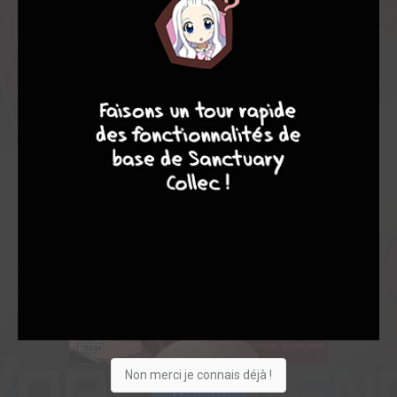
9
8
9
8
Non merci je connais déjà !
Acheter