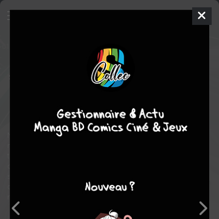
World's End Harem
12
SIMPLE
jeu. 15 juil. 2021
delcourt / tonkam
Manga
Shonen
Kotarô SHôNO
LINK
COMPLÈTE
18
tomes
romance
Ecchi
Nous sommes en 2040. Un jeune homme, Reito, victime d’une
maladie rare est plongé dans un long sommeil cryogénique le
temps qu’un remède soit trouvé. Il promet à sa copine
d’enfance, Erisa, qu’ils se retrouveront à son réveil. Au bout de
son long sommeil, il découvre un monde dans lequel 99,9 %
des hommes ont disparu et est peuplé quasi uniquement des 5
milliards de femmes restantes !