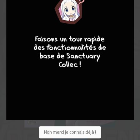
7
9
8
9
Non merci je connais déjà !
Acheter