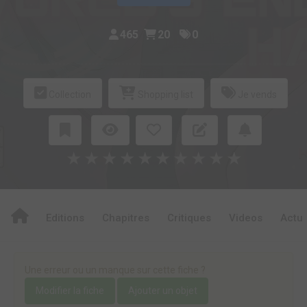
465
20
0
Collection
Shopping list
Je vends
★
★
★
★
★
★
★
★
★
★
Editions
Chapitres
Critiques
Videos
Actu
Une erreur ou un manque sur cette fiche ?
Modifier la fiche
Ajouter un objet