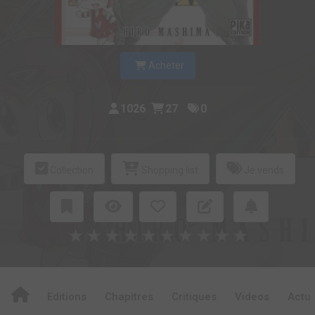
Acheter
1026
27
0
Collection
Shopping list
Je vends
★
★
★
★
★
★
★
★
★
★
Editions
Chapitres
Critiques
Videos
Actu