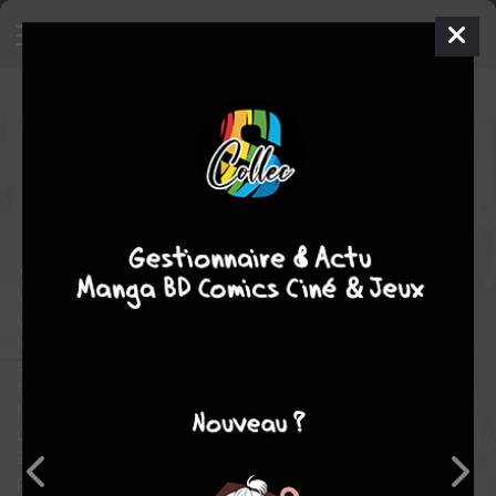
Edens Zero
7 - Aller de l'avant
SIMPLE
mer. 29 janv. 2020
pika
Manga
Shonen
Hiro
MASHIMA
Hiro MASHIMA
33
COMPLÈTE
tomes
Xiaomei, la liseuse du temps, a révélé à Shiki et ses amis que
Valkyrie se trouvait sur Sun Jewel, la planète des joyaux,
contrôlée par la Dame écarlate et réputée comme l’un des lieux
les plus paisibles de tout le cosmos. Pourtant, Shiki et Homura
sont rapidement arrêtés et envoyés dans la zone de travaux
forcés où ils découvrent l’enfer que vivent une partie des
habitants de Sun Jewel.
La Dame écarlate qui montre un intérêt inquiétant pour l’Edens
Zero, Rebecca qui fait équipe avec Laviria, et un homme qui se
présente comme un disciple de Valkyrie: autant de situations