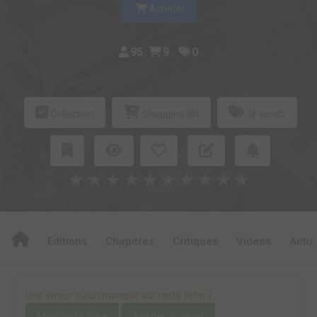
Acheter
95
9
0
Collection
Shopping list
Je vends
★
★
★
★
★
★
★
★
★
★
Editions
Chapitres
Critiques
Videos
Actu
Une erreur ou un manque sur cette fiche ?
Modifier la fiche
Ajouter un objet