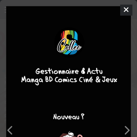
Our Little Secrets
8
SIMPLE
mer. 2 sept. 2020
pika
Manga
Shojo
Ema
TOYAMA
Ema TOYAMA
comédie
romance
La passion et les sentiments d’Aoba se sont éteints. Nao et
Mayo ont mené l’enquête pour trouver la méthode afin de les
raviver ; il semblerait que le lien entre le garçon et sa mère soit la
clé. Via la Maison de l’écoute, Mayo travaille dur pour rétablir le
dialogue entre eux deux… Mais alors que ses efforts semblent
porter leurs fruits, Mayo se trouve happée par des problèmes
plus personnels encore ! Nos deux héros parviendront-ils
finalement à se retrouver et à vivre un amour réciproque ?