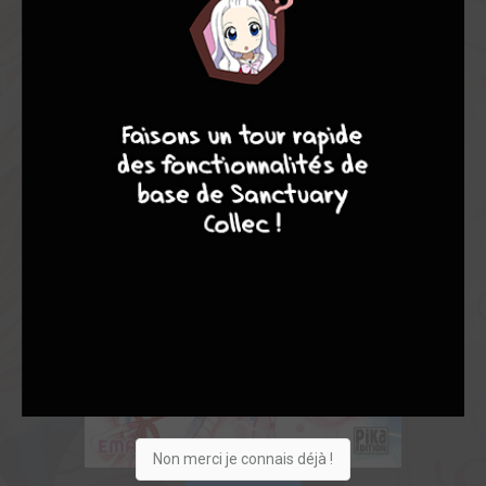
4
7
8
7
Non merci je connais déjà !