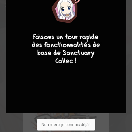
Entouré d'une faction de sorciers, il parcourt le monde à la
recherche du Radiant, sous l'œil terrible de l'Inquisition…
6
10
7
8
Non merci je connais déjà !