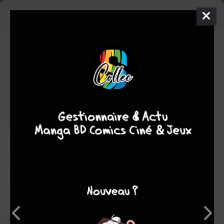
Radiant
14
SIMPLE
ven. 28 août 2020
Ankama Manga
Global manga
Shonen
Tony VALENTE
Tony VALENTE
17
tomes
EN COURS
aventure
action
Seth est un aspirant sorcier de la région des Pompo Hills.
Comme tous les sorciers, c'est un « infecté » : un des rares
êtres vivants ayant survécu au contact des Némésis, ces
créatures tombées du ciel qui contaminent et déciment tous
ceux qu'ils touchent. Son apparente immunité lui a fait choisir
une voie qui lui semblait toute désignée : devenir Chasseur et
combattre les Némésis. Mais plus que ça, Seth souhaite
s'engager dans une quête qui dépasse la simple chasse aux
monstres… Il veut trouver le Radiant, leur berceau présumé.