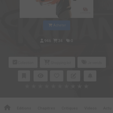
Acheter
946
34
0
Collection
Shopping list
Je vends
★
★
★
★
★
★
★
★
★
★
Editions
Chapitres
Critiques
Videos
Actu