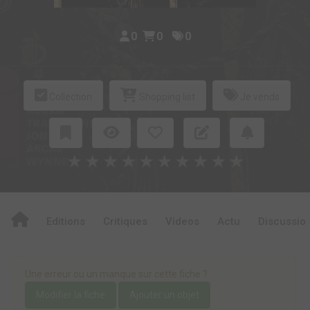
0
0
0
Collection
Shopping list
Je vends
★
★
★
★
★
★
★
★
★
★
Editions
Critiques
Videos
Actu
Discussio
Une erreur ou un manque sur cette fiche ?
Modifier la fiche
Ajouter un objet