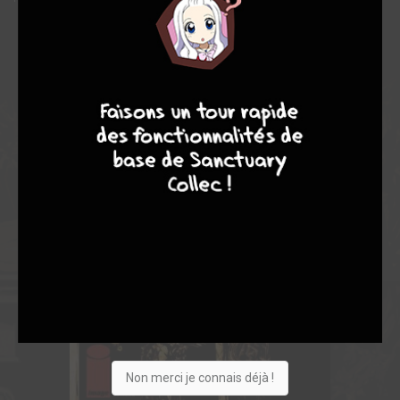
4
7
8
7
Non merci je connais déjà !