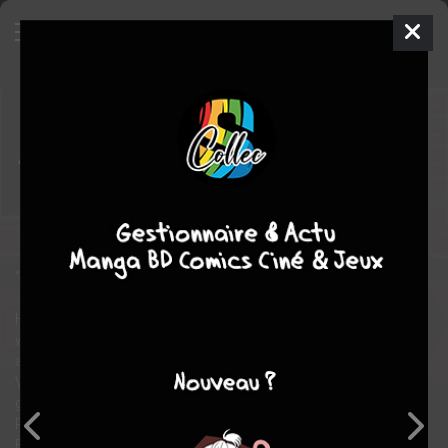
Lazarus - X +66
6
ISSUES (2017)
mer. 14 févr. 2018
Image Comics
Comics
Alitha MARTINEZ
Greg RUCKA
1
COMPLÈTE
tome
action
“ONCE UPON A TIME…”
He is named “the Zmey,” called “the Dragon” and “the Beast.” He
wears the bodies of his enemies into battle and has committed
atrocities beyond description. Of all the Families, it is the
Vassalovka Lazarus who has proven himself Forever Carlyle’s
greatest foe. This is the story of the Dragon. Art by TRISTAN “T-
Rex” JONES (Aliens: Defiance, Halo: Rise of Atriox, Mad Max:
Fury Road), story by RUCKA & TRAUTMANN.