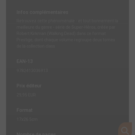
Infos complémentaires
Retrouvez cette phénoménale - et tout bonnement la
meilleure du genre - série de Super-Héros, créée par
Robert Kirkman (Walking Dead) dans ce format
Prestige, dont chaque volume regroupe deux tomes
de la collection class
EAN-13
9782413036913
Prix éditeur
29,95 EUR
Format
17x26.5cm
Nombre de pages