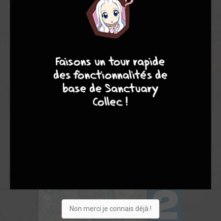
dit que devenir un super-héros serait aussi difficile.
8
10
4
7
Non merci je connais déjà !