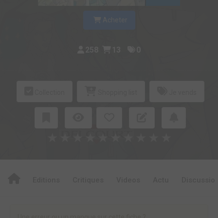
Acheter
258
13
0
Collection
Shopping list
Je vends
★
★
★
★
★
★
★
★
★
★
Editions
Critiques
Videos
Actu
Discussio
Une erreur ou un manque sur cette fiche ?