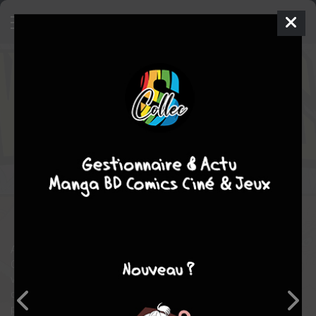
Invincible
2
TPB HARDCOVER
(CARTONNÉE) - INTÉGRALE
mer. 13 janv. 2021
delcourt bd
Comics
Cory
WALKER
Robert KIRKMAN
12
COMPLÈTE
tomes
drame
science fiction
fantastique
action
Comics / Super Heros
Après avoir découvert que son père s'avère être le super-héros
Omni-Man, Mark se retrouve à ramasser les morceaux de sa
vie. Plus rien ne sera pareil, ni pour lui, ni sa famille, sans
compter ses amis. Il va devoir lutter pour devenir un homme,
pour s'en sortir seul et vivre sa propre vie. Personne ne lui avait