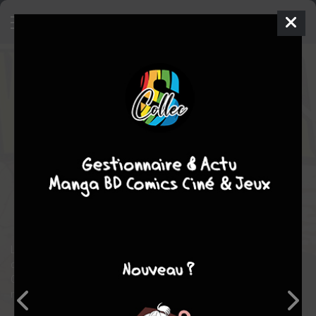
Invincible
12
TPB HARDCOVER
(CARTONNÉE) - INTÉGRALE
mer. 29 mai 2024
delcourt bd
Comics
Ryan
OTTLEY
Robert KIRKMAN
12
COMPLÈTE
tomes
drame
science fiction
fantastique
action
Comics / Super Heros
Le récit final des aventures de Mark Grayson - alias Invincible - et
d'Atom Eve s'étend d'un bout à l'autre de l'univers de la série.
Chacune des histoires développées depuis plus de 15 ans
mène à ce moment : la fin de toutes choses...