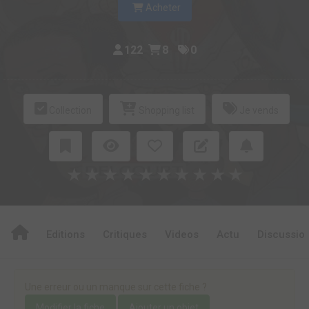
Acheter
122
8
0
Collection
Shopping list
Je vends
★
★
★
★
★
★
★
★
★
★
Editions
Critiques
Videos
Actu
Discussio
Une erreur ou un manque sur cette fiche ?
Modifier la fiche
Ajouter un objet