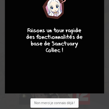
9
8
9
8
Non merci je connais déjà !