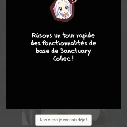
pas nager ?!
9
7
6
6
Non merci je connais déjà !