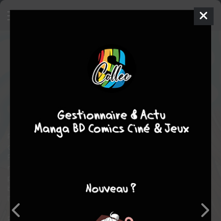
Grand Blue
1
SIMPLE
mer. 24 févr. 2021
meian
Manga
Seinen
Kimitake YOSHIOKA
Kenji INOUE
EN COURS
20
tomes
comédie
Ecchi
Tranche de vie
Pour son entrée à l’université, le jeune Iori emménage chez son
oncle, propriétaire d’une boutique de plongée en bord de mer.
Plein d’entrain pour cette nouvelle vie d’adulte qui commence, il
n’était pas préparé à se faire recruter de force dans le club de
plongée totalement désinhibé de sa fac, qui enchaîne les
beuveries sans aucune retenue ! En plus de ça, Iori a peur de
l’eau…
Peut-on vraiment apprendre à aimer la plongée quand on ne sait