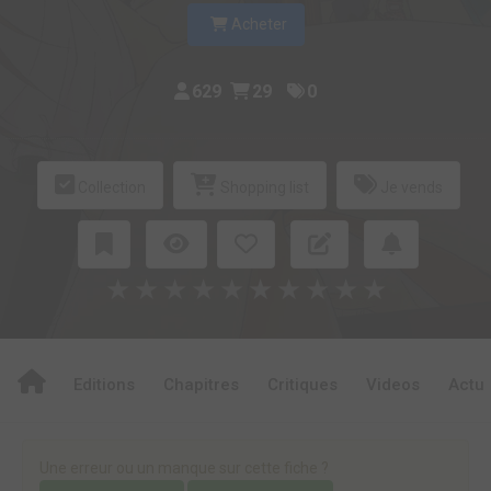
Acheter
629
29
0
Collection
Shopping list
Je vends
★
★
★
★
★
★
★
★
★
★
Editions
Chapitres
Critiques
Videos
Actu
Une erreur ou un manque sur cette fiche ?