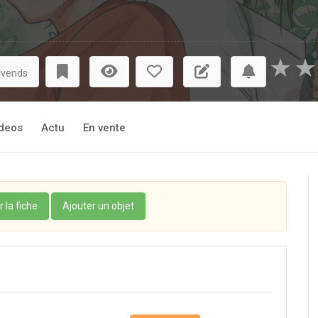
★
★
 vends
deos
Actu
En vente
r la fiche
Ajouter un objet