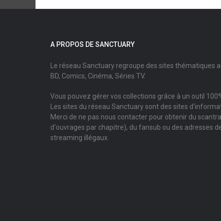
A PROPOS DE SANCTUARY
Le réseau Sanctuary regroupe des sites thématiques 
BD, Comics, Cinéma, Séries TV.
Vous pouvez gérer vos collections grâce à un outil 100%
Les sites du réseau Sanctuary sont des sites d'informati
Merci de ne pas nous contacter pour obtenir du scantr
d'ouvrages par chapitre), du fansub ou des adresses de
streaming illégaux.