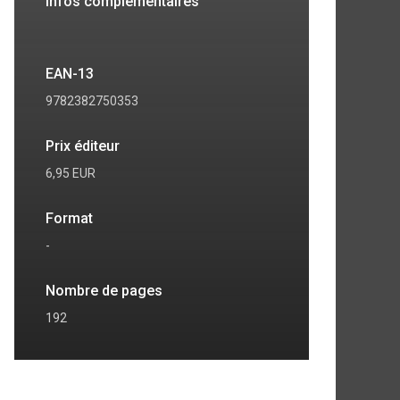
Infos complémentaires
EAN-13
9782382750353
Prix éditeur
6,95 EUR
Format
-
7
8
Nombre de pages
192