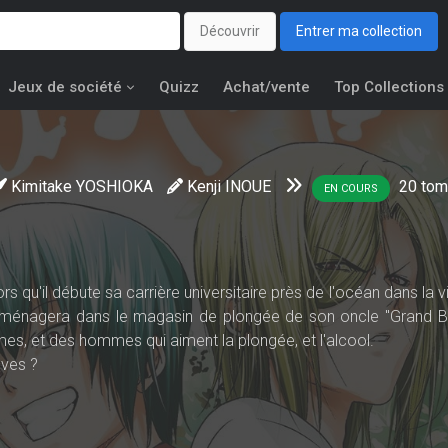
Découvrir
Entrer ma collection
Jeux de société
Quizz
Achat/vente
Top Collections
Kimitake YOSHIOKA
Kenji INOUE
20
tom
EN COURS
qu'il débute sa carrière universitaire près de l'océan dans la vil
emménagera dans le magasin de plongée de son oncle "Grand Blu
es, et des hommes qui aiment la plongée, et l'alcool.
rêves ?