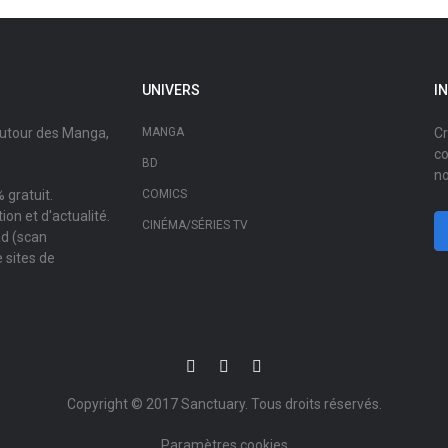
UNIVERS
I
autour des Manga,
MANGA
Cr
co
BD
no
 gratuit.
COMICS
on et d'actualité.
CINÉMA/SÉRIES TV
ad (scan
 sites de
Copyright © 2017
Sanctuary
. Tous droits réservés.
Paramètres cookies