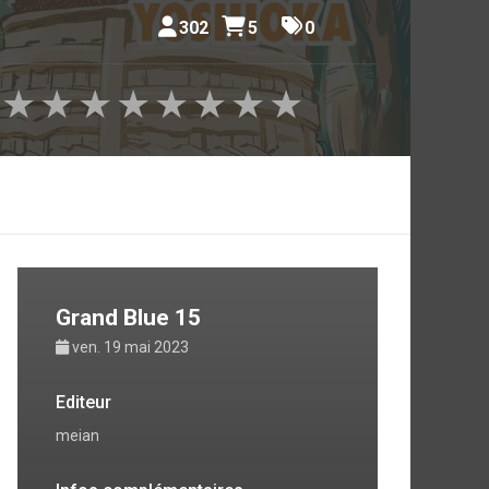
302
5
0
★
★
★
★
★
★
★
★
Grand Blue 15
ven. 19 mai 2023
Editeur
meian