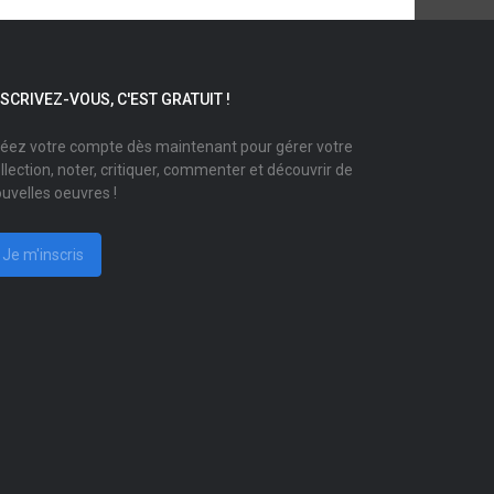
NSCRIVEZ-VOUS, C'EST GRATUIT !
éez votre compte dès maintenant pour gérer votre
llection, noter, critiquer, commenter et découvrir de
uvelles oeuvres !
Je m'inscris