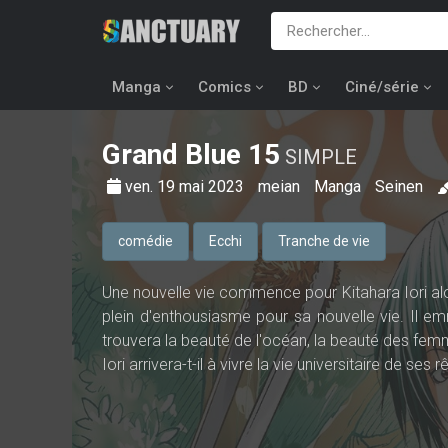
Manga
Comics
BD
Ciné/série
Grand Blue
15
SIMPLE
ven. 19 mai 2023
meian
Manga
Seinen
comédie
Ecchi
Tranche de vie
Une nouvelle vie commence pour Kitahara Iori alors 
plein d'enthousiasme pour sa nouvelle vie. Il 
trouvera la beauté de l'océan, la beauté des femm
Iori arrivera-t-il à vivre la vie universitaire de ses 