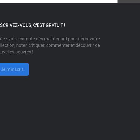
NSCRIVEZ-VOUS, C'EST GRATUIT !
éez votre compte dès maintenant pour gérer votre
llection, noter, critiquer, commenter et découvrir de
uvelles oeuvres !
Je m'inscris