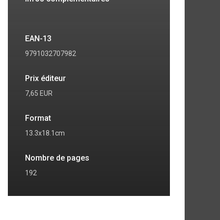
EAN-13
9791032707982
Prix éditeur
7,65 EUR
Format
13.3x18.1cm
7
8
Nombre de pages
192