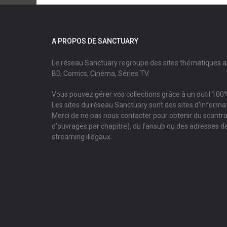
A PROPOS DE SANCTUARY
Le réseau Sanctuary regroupe des sites thématiques 
BD, Comics, Cinéma, Séries TV.
Vous pouvez gérer vos collections grâce à un outil 100%
Les sites du réseau Sanctuary sont des sites d'informati
Merci de ne pas nous contacter pour obtenir du scantr
d'ouvrages par chapitre), du fansub ou des adresses de
streaming illégaux.