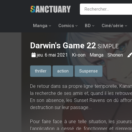
Manga
Comics
BD
Ciné/série
Darwin's Game
22
SIMPLE
jeu. 6 mai 2021
Ki-oon
Manga
Shonen
thriller
action
Suspense
De retour dans sa propre ligne temporelle, Kana
la recherche de ses amis et, quand il les retrouv
En son absence, les Sunset Ravens on dû affro
destruction sur leur passage...
Pour faire face à une telle situation, les jo
l'application a cessé de fonctionner et n'enreg