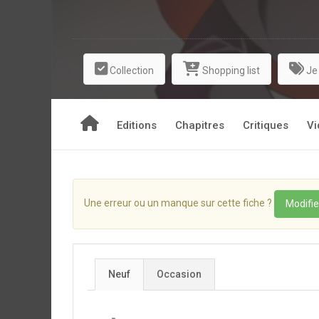
Ravens est plus déterminée que jamais à retrouver
Collection
Shopping list
Je
Editions
Chapitres
Critiques
Vi
Une erreur ou un manque sur cette fiche ?
Modifie
Neuf
Occasion