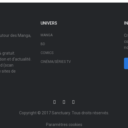
UNIVERS
I
autour des Manga,
MANGA
Cr
co
BD
no
 gratuit.
COMICS
on et d'actualité.
CINÉMA/SÉRIES TV
ad (scan
 sites de
Copyright © 2017
Sanctuary
. Tous droits réservés.
Paramètres cookies