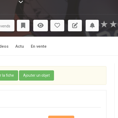
 la trace du maître de jeu...
★
★
 vends
deos
Actu
En vente
r la fiche
Ajouter un objet