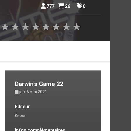
777
26
0
★
★
★
★
★
★
★
★
Darwin's Game 22
jeu. 6 mai 2021
Editeur
Ki-oon
Infos complémentaires