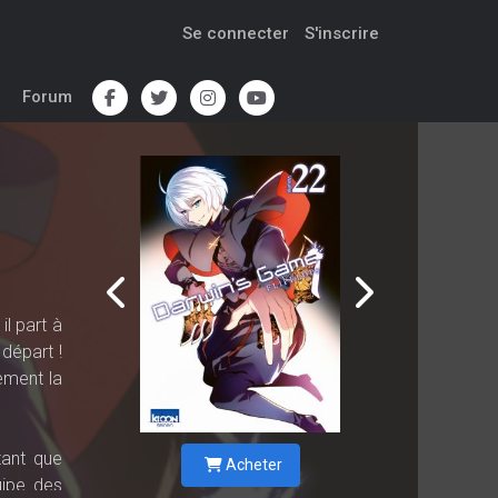
Se connecter
S'inscrire
Forum
l part à
départ !
èment la
tant que
Acheter
uipe des