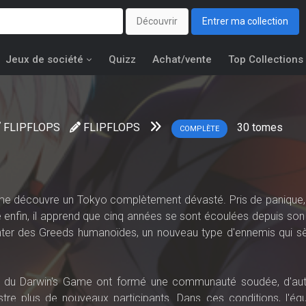
Découvrir
Entrer ma collection
Jeux de société
Quizz
Achat/vente
Top Collections
FLIPFLOPS
FLIPFLOPS
30
tomes
COMPLÈTE
me découvre un Tokyo complètement dévasté. Pris de panique, i
e enfin, il apprend que cinq années se sont écoulées depuis son 
nter des Greeds humanoïdes, un nouveau type d'ennemis qui s
ueurs du Darwin's Game ont formé une communauté soudée, d'au
istre plus de nouveaux participants. Dans ces conditions, l'éq