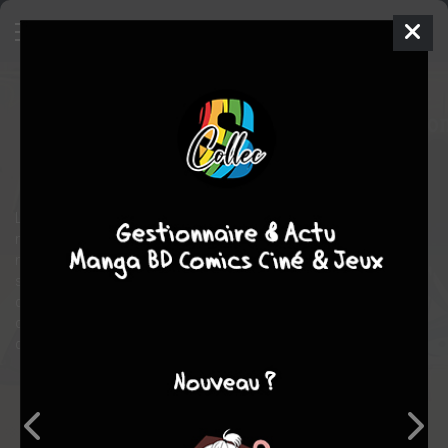
Solo leveling
2
SIMPLE
mer. 9 juin 2021
delcourt / tonkam
Webtoon
Shonen
REDICE STUDIO
Gong CHU
17
tomes
EN COURS
Lorsque d'étranges portails sont apparus aux quatre coins du
monde, l'humanité a dû trouver une parade pour ne pas finir
massacrée par les griffes des monstres des monstres qui en
sortent. Dans le même temps, certaines personnes ont
développé des capacités permettant de les chasser. Ces
combattants intrépides n'hésitent pas à foncer au coeur des
donjons pour combattre les créatures qu'ils abritent.