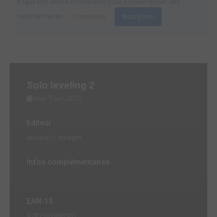
Il faut être inscrit et connecté pour pouvoir laisser des
commentaires.
Connexion
Inscription
Solo leveling 2
mer. 9 juin 2021
Editeur
delcourt / tonkam
Infos complémentaires
EAN-13
9782382880302