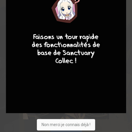
8
9
8
9
Non merci je connais déjà !
Acheter