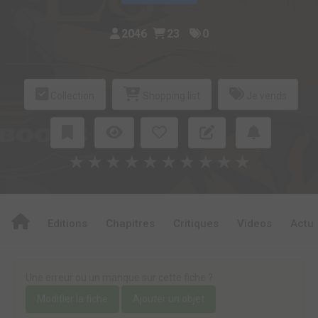
2046
23
0
Collection
Shopping list
Je vends
★
★
★
★
★
★
★
★
★
★
Editions
Chapitres
Critiques
Videos
Actu
Une erreur ou un manque sur cette fiche ?
Modifier la fiche
Ajouter un objet