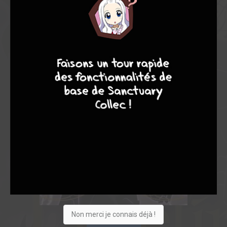
9
8
9
8
Non merci je connais déjà !
Acheter