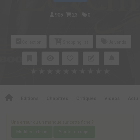
905
23
0
Collection
Shopping list
Je vends
★
★
★
★
★
★
★
★
★
★
Editions
Chapitres
Critiques
Videos
Actu
Une erreur ou un manque sur cette fiche ?
Modifier la fiche
Ajouter un objet