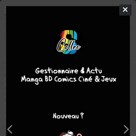
Solo leveling
15
SIMPLE
mer. 23 oct. 2024
delcourt / tonkam
Webtoon
Shonen
DUBU
17
tomes
EN COURS
La série phare du webtoon coréen devenu un phénomène viral
débarque enfin en français ! Suivez Jinwoo, un chasseur doté
d'une interface virtuelle qui lui permet de passer des niveaux
pour devenir plus fort !
Lorsque d'étranges portails sont apparus aux quatre coins du
monde, l'humanité a dû trouver une parade pour ne pas finir
massacrée par les griffes des monstres des monstres qui en
sortent. Dans le même temps, certaines personnes ont
développé des capacités permettant de les chasser. Ces
combattants intrépides n'hésitent pas à foncer au cœur des
donjons pour combattre les créatures qu'ils abritent.