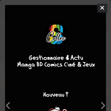
Criminelles Fiançailles
5
SIMPLE
ven. 21 mai 2021
Kodansha
Manga
Seinen
Asuka KONISHI
Asuka KONISHI
9
EN COURS
tomes
drame
Yoshino, petite-fille du boss du plus grand clan de yakuzas
d’Osaka, a été élevée au cœur de la pègre. Une éducation qui lui
a mis du plomb dans la tête, mais qui ne l’a pas empêchée de
mener une vie paisible. Jusqu’au jour où son grand-père décide
de la fiancer avec le très avenant Kirishima, petit-fils d’un
puissant clan rival tokyoïte en vue d'unir les deux familles.
Embarquée dans ces fiançailles arrangées, Yoshino accepte
d’aller vivre à Tokyo afin d’apprendre à le connaître, sans se
douter que cet individu dissimule derrière son sourire une