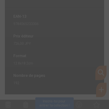
EAN-13
9784065233306
Prix éditeur
726,00 JPY
Format
12.8x18.2cm
Nombre de pages
192
Inscris-toi pour 
entrer ta collection !