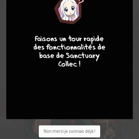
personnalité très spéciale...
9
8
9
8
Non merci je connais déjà !