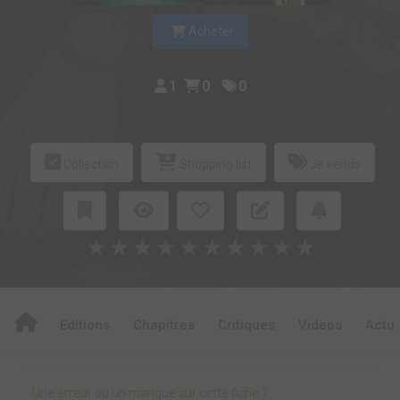
Acheter
1
0
0
Collection
Shopping list
Je vends
★
★
★
★
★
★
★
★
★
★
Editions
Chapitres
Critiques
Videos
Actu
Une erreur ou un manque sur cette fiche ?