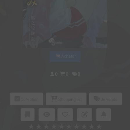
Acheter
0
0
0
Collection
Shopping list
Je vends
★
★
★
★
★
★
★
★
★
★