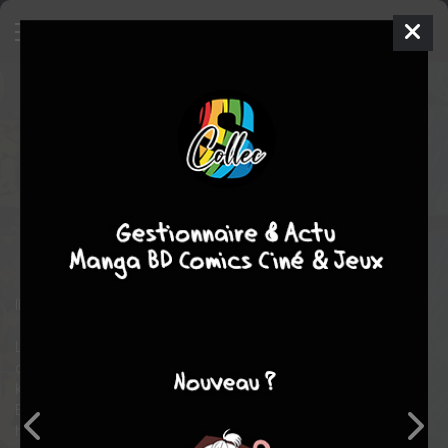
Sleepy Princess in the Demon
Castle
18
SIMPLE
mar. 18 mai 2021
Shogakukan
Manga
Shonen
Kagiji KUMANOMATA
Kagiji KUMANOMATA
25
tomes
EN COURS
comédie
fantastique
Il n’y a pas de doute ! La princesse est bien réveillée !
L’heure est grave ! Alors que les humains cohabitent tant bien
que mal avec les démons, Syalis, une princesse humaine est
kidnappée par le Roi Démon et séquestrée dans son château.
En apprenant l’enlèvement, le peuple est furieux !! Certains
hommes, parmi les plus courageux, se lancent dans une