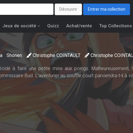
Découvrir
Entrer ma collection
Jeux de société
Quizz
Achat/vente
Top Collections
ga
Shonen
Christophe COINTAULT
Christophe COINTA
cidé à faire une petite mise aux poings. Malheureusement, 
missaire Bud. L’aventurier au souffle court parviendra-t-il à va