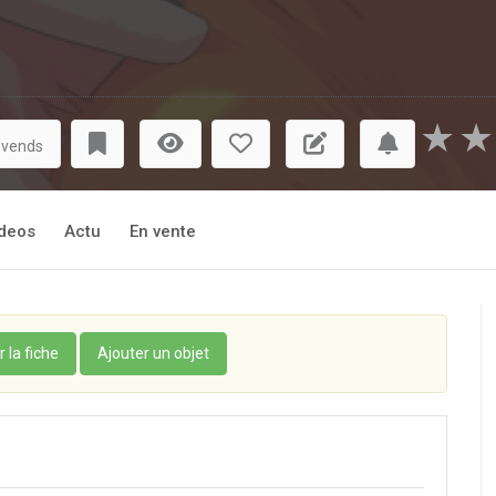
★
★
 vends
deos
Actu
En vente
r la fiche
Ajouter un objet