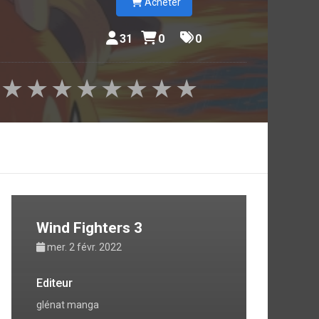
Acheter
31
0
0
★
★
★
★
★
★
★
★
Wind Fighters 3
mer. 2 févr. 2022
Editeur
glénat manga