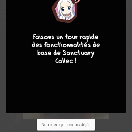
7
9
8
9
Non merci je connais déjà !
Acheter