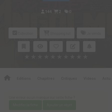
144
2
0
Collection
Shopping list
Je vends
★
★
★
★
★
★
★
★
★
★
Editions
Chapitres
Critiques
Videos
Actu
Une erreur ou un manque sur cette fiche ?
Modifier la fiche
Ajouter un objet