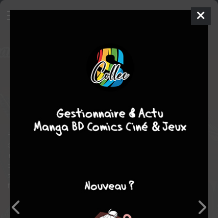
Angolmois
10
SIMPLE
mer. 27 avril 2022
meian
Manga
Seinen
Nanahiko TAKAGI
Nanahiko TAKAGI
10
tomes
COMPLÈTE
historique
aventure
action
Face à l'armée mongole qui enchaîne les assauts, les exilés qui
ont combattu en compagnons, tombent un à un. Mais peu
importe à quel point ils sont acculés, ils ne baissent pas les
bras. Comment se conclura la dernière bataille de Jinzaburô qui
se démène pour protéger l'île alors que les îliens continuent de
fuir désespérément pour survivre ?