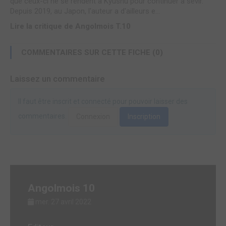
que ceux-ci ne se rendent à Kyushu pour continuer à sévir.
Depuis 2019, au Japon, l'auteur a d'ailleurs e...
Lire la critique de Angolmois T.10
COMMENTAIRES SUR CETTE FICHE (0)
Laissez un commentaire
Il faut être inscrit et connecté pour pouvoir laisser des
commentaires.
Connexion
Inscription
Angolmois 10
mer. 27 avril 2022