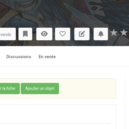
★
★
 vends
Discussions
En vente
r la fiche
Ajouter un objet