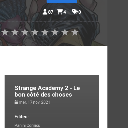
87
4
0
★
★
★
★
★
★
★
★
Strange Academy 2 - Le
bon côté des choses
mer. 17 nov. 2021
Editeur
Panini Comics