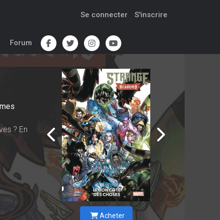
Se connecter
S'inscrire
Forum
omes
ves ? En
Acheter