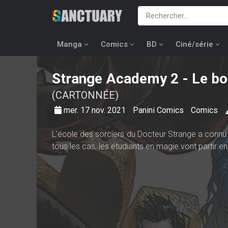
Manga
Comics
BD
Ciné/série
Strange Academy
2 - Le b
(CARTONNÉE)
mer. 17 nov. 2021
Panini Comics
Comics
L'école des sorciers du Docteur Strange a connu 
tous les cas, les étudiants en magie vont partir 