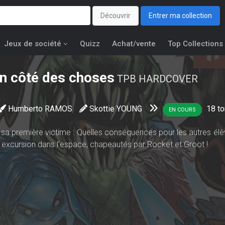
Découvrir
Entrer ma collection
Jeux de société
Quizz
Achat/vente
Top Collections
on côté des choses
TPB HARDCOVER
Humberto RAMOS
Skottie YOUNG
18
t
EN COURS
sa première victime : Quelles conséquences pour les autres élè
en excursion dans l'espace, chapeautés par Rocket et Groot !