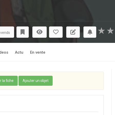
★
★
 vends
deos
Actu
En vente
r la fiche
Ajouter un objet