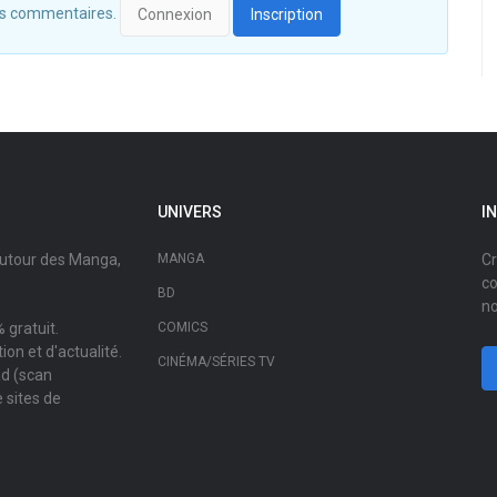
 des commentaires.
Connexion
Inscription
UNIVERS
I
autour des Manga,
MANGA
Cr
co
BD
no
 gratuit.
COMICS
on et d'actualité.
CINÉMA/SÉRIES TV
ad (scan
 sites de