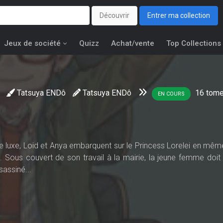
Découvrir
Entrer ma collection
Jeux de société
Quizz
Achat/vente
Top Collections
Tatsuya ENDô
Tatsuya ENDô
16
tom
EN COURS
e luxe, Loid et Anya embarquent sur le Princess Lorelei en mê
 Sous couvert de son travail à la mairie, la jeune femme doit 
sassiné...