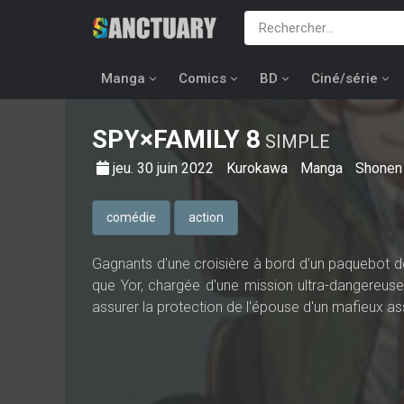
Manga
Comics
BD
Ciné/série
SPY×FAMILY
8
SIMPLE
jeu. 30 juin 2022
Kurokawa
Manga
Shonen
comédie
action
Gagnants d'une croisière à bord d'un paquebot d
que Yor, chargée d'une mission ultra-dangereuse.
assurer la protection de l'épouse d'un mafieux as