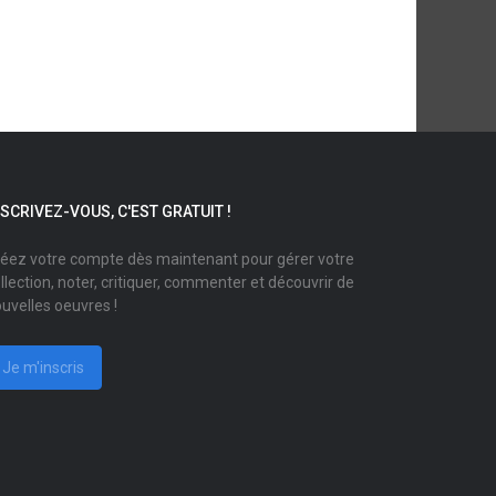
NSCRIVEZ-VOUS, C'EST GRATUIT !
éez votre compte dès maintenant pour gérer votre
llection, noter, critiquer, commenter et découvrir de
uvelles oeuvres !
Je m'inscris