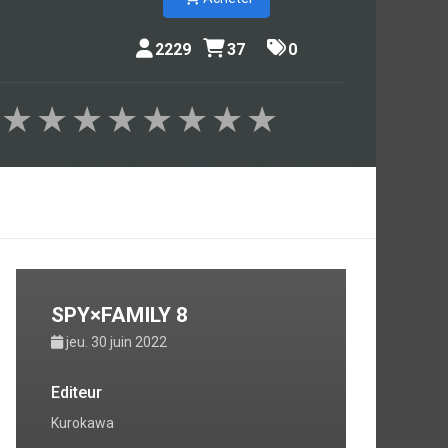
2229
37
0
★
★
★
★
★
★
★
★
SPY×FAMILY 8
jeu. 30 juin 2022
Editeur
Kurokawa