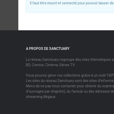
Il faut être inscrit et connecté pour pouvoir laisser
A PROPOS DE SANCTUARY
Le réseau Sanctuary regroupe des sites thématiques 
BD, Comics, Cinéma, Séries TV.
Vous pouvez gérer vos collections grâce à un outil 100%
Les sites du réseau Sanctuary sont des sites d'informati
Merci de ne pas nous contacter pour obtenir du scantr
d'ouvrages par chapitre), du fansub ou des adresses de
streaming illégaux.