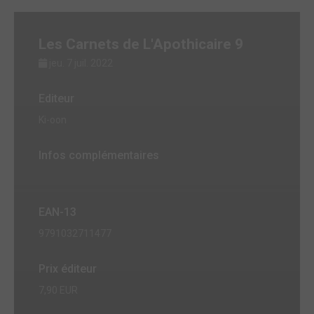
Les Carnets de L'Apothicaire 9
jeu. 7 juil. 2022
Editeur
Ki-oon
Infos complémentaires
EAN-13
9791032711477
Prix éditeur
7,90 EUR