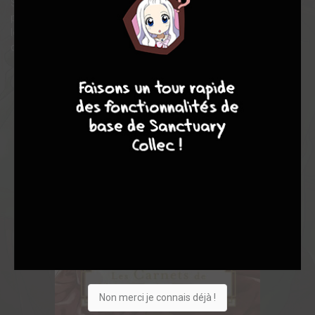
Seulement, rien n’échappe à l’œil acéré de la jeune fille, et
plusieurs éléments attirent très vite son attention ! Même
lorsque tout semble aller pour le mieux à la cour intérieure, le
danger rôde…
7
8
8
10
Non merci je connais déjà !