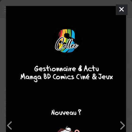
Les Carnets de L'Apothicaire
9
SIMPLE
jeu. 7 juil. 2022
Ki-oon
Manga
Seinen
NEKOKURAGE
Natsu HYUUGA
17
EN COURS
tomes
drame
Tranche de vie
Après s’être lancée dans de nombreuses enquêtes et avoir
sauvé un chaton qui porte désormais son nom, Mao Mao
profite d’un moment d’accalmie. En effet, une caravane de
marchands est de passage en ville pour proposer les plus
beaux articles aux concubines comme aux dames de
compagnie : vêtements, bijoux, poudres diverses, thé, épices…