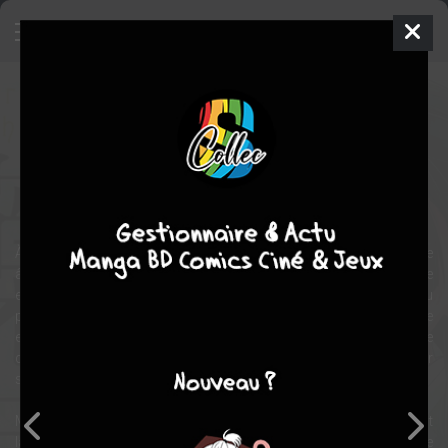
Les Carnets de L'Apothicaire
Manga
Seinen
2017
NEKOKURAGE
Ikki
NANAO
17
tomes
EN COURS
drame
Tranche de vie
À 17 ans, Mao Mao a une vie compliquée. Formée dès son jeune
âge par un apothicaire du quartier des plaisirs, elle se retrouve
enlevée et vendue comme servante dans le quartier des femmes du
palais impérial ! Entouré de hauts murs, il est coupé du monde
extérieur. Afin de survivre dans cette prison de luxe grouillant de
complots et de basses manœuvres, la jeune fille tente de cacher
ses connaissances pour se fondre dans la masse.
Mais, quand les morts suspectes de princes nouveau-nés mettent
la cour en émoi, sa passion pour les poisons prend le dessus. Elle