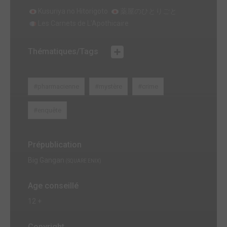
Kusuriya no Hitorigoto
薬屋のひとりごと
Les Carnets de L'Apothicaire
Thématiques/Tags
#pharmacienne
#mystère
#crime
#enquête
Prépublication
Big Gangan
(SQUARE ENIX)
Age conseillé
12 +
Copyright