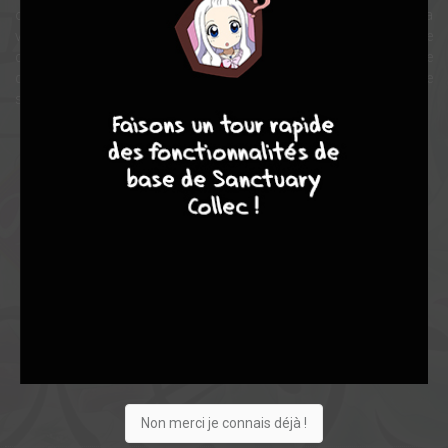
observe, enquête… et trouve la solution ! En voulant bien faire, la
voilà repérée… Jinshi, haut fonctionnaire aussi beau que
calculateur, devine son talent et la promeut goûteuse personnelle
d’une des favorites de l’empereur. Au beau milieu de ce nid de
4
7
8
7
serpents, le moindre faux pas peut lui être fatal !
Note globale
Les experts
Membres
8,85
8,13
9,09
15
154
169
2172
0
158
82
246
Non merci je connais déjà !