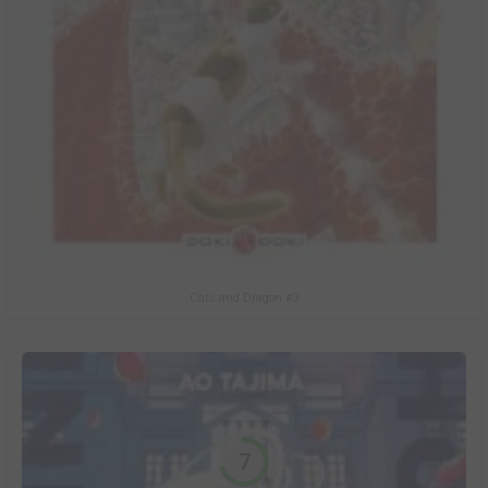
Cats and Dragon #3
7