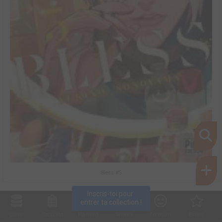
Bless #5
Inscris-toi pour 
entrer ta collection !
Collec
Shop. list
Planning
Animes
Découvrir
Envies