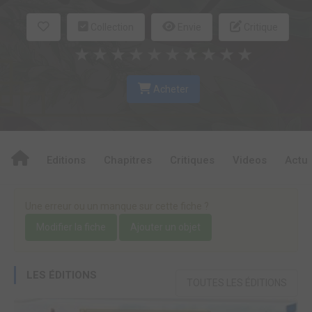
Collection
Envie
Critique
★
★
★
★
★
★
★
★
★
★
Acheter
Editions
Chapitres
Critiques
Videos
Actu
Une erreur ou un manque sur cette fiche ?
Modifier la fiche
Ajouter un objet
LES ÉDITIONS
TOUTES LES ÉDITIONS