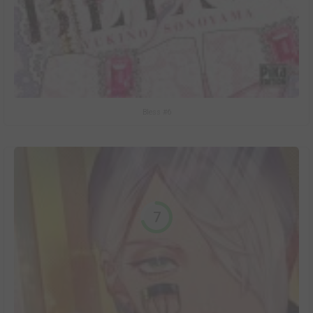
Bless #6
7