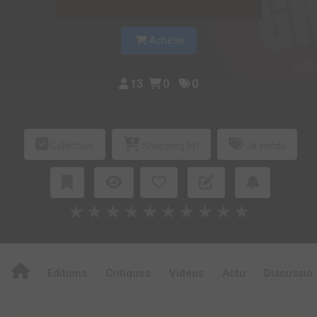
Acheter
13
0
0
Collection
Shopping list
Je vends
★
★
★
★
★
★
★
★
★
★
Editions
Critiques
Videos
Actu
Discussio