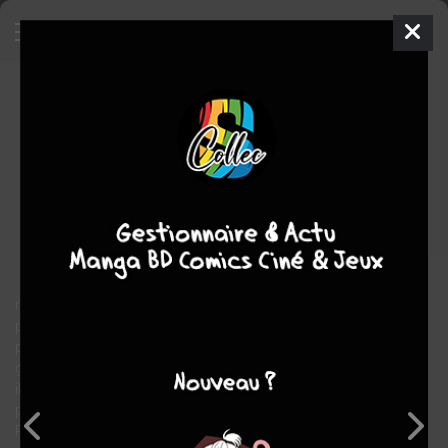
Movie Ghosts
1 - Sunset, et au-
delà
SIMPLE
mer. 27 avril 2022
Grand Angle
BD
Attila
FUTAKI
Stephen DESBERG
2
EN COURS
tomes
Polar/thriller
rry Fifth connaît tous les péchés de la Cité des Anges, des
prostituées de Sunset Boulevard aux divas de Hollywood, des
producteurs sur le retour aux jeunes acteurs sur le chemin de la
gloire. On le paie pour trouver des amants, des enfants
illégitimes, des assassins, des assassinés. Pourtant, Jerry a un
problème. Il entend les voix des fantômes d’étoiles éteintes.
Pourquoi a-t-il accès à ces voix, à ces visages en quête de