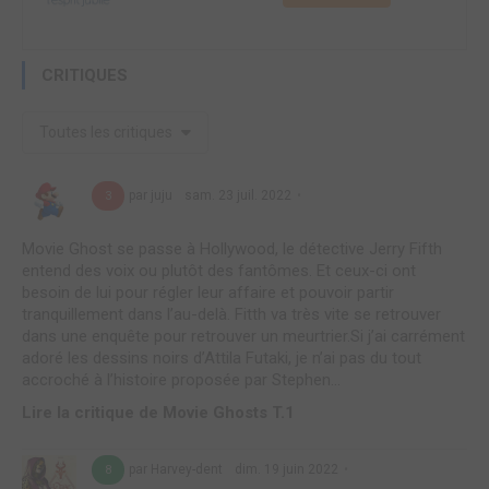
CRITIQUES
Toutes les critiques
par juju
sam. 23 juil. 2022
3
Movie Ghost se passe à Hollywood, le détective Jerry Fifth
entend des voix ou plutôt des fantômes. Et ceux-ci ont
besoin de lui pour régler leur affaire et pouvoir partir
tranquillement dans l’au-delà. Fitth va très vite se retrouver
dans une enquête pour retrouver un meurtrier.Si j’ai carrément
adoré les dessins noirs d’Attila Futaki, je n’ai pas du tout
accroché à l’histoire proposée par Stephen...
Lire la critique de Movie Ghosts T.1
par Harvey-dent
dim. 19 juin 2022
8