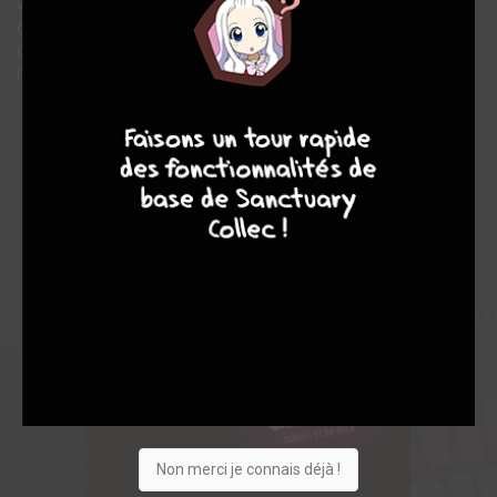
vérités perdues ? Au cœur d’un siècle de cinéma, des salles à
deux sous aux machines à rêve des grands studios, Jerry va
découvrir les ruines d’une ville dans la ville, des secrets à
l’intérieur d’autres secrets.
4
7
8
7
Non merci je connais déjà !