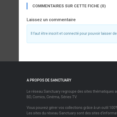
COMMENTAIRES SUR CETTE FICHE (0)
Laissez un commentaire
Il faut être inscrit et connecté pour pouvoir laisser
A PROPOS DE SANCTUARY
Le réseau Sanctuary regroupe des sites thématiques 
BD, Comics, Cinéma, Séries TV.
Vous pouvez gérer vos collections grâce à un outil 100%
Les sites du réseau Sanctuary sont des sites d'informati