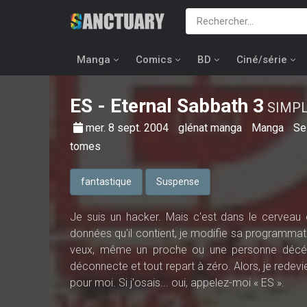
Manga
Comics
BD
Ciné/série
ES - Eternal Sabbath
3
SIMP
mer. 8 sept. 2004
glénat manga
Manga
Se
tomes
fantastique
Suspense
Je suis un hacker. Mais c'est dans le cerveau d
données qu'il contient, je modifie sa programmat
veux, même un proche ou une personne décédé
déconnecte et tout repart à zéro. Alors, je redevi
pour moi. Si j'osais... oui, appelez-moi « ES ».