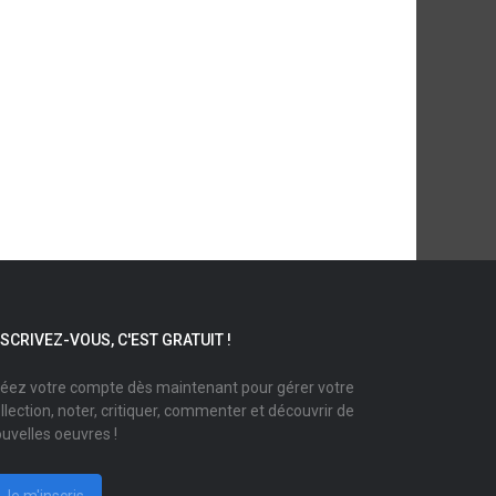
NSCRIVEZ-VOUS, C'EST GRATUIT !
éez votre compte dès maintenant pour gérer votre
llection, noter, critiquer, commenter et découvrir de
uvelles oeuvres !