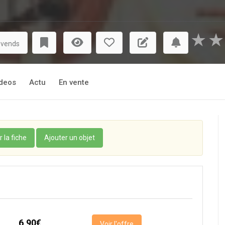
★
★
 vends
deos
Actu
En vente
r la fiche
Ajouter un objet
6,90€
Voir l'offre