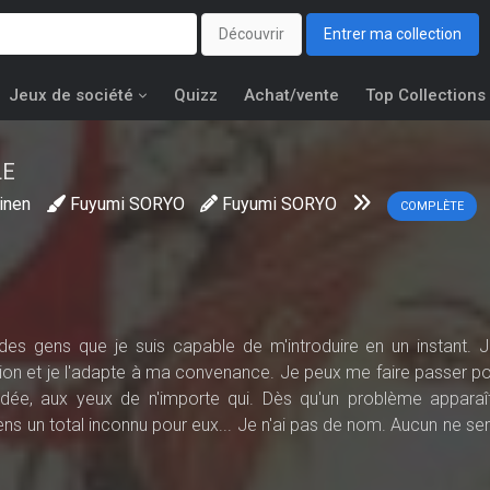
Découvrir
Entrer ma collection
Jeux de société
Quizz
Achat/vente
Top Collections
LE
inen
Fuyumi SORYO
Fuyumi SORYO
COMPLÈTE
es gens que je suis capable de m'introduire en un instant. Je
ion et je l'adapte à ma convenance. Je peux me faire passer pou
e, aux yeux de n'importe qui. Dès qu'un problème apparaî
ens un total inconnu pour eux... Je n'ai pas de nom. Aucun ne se