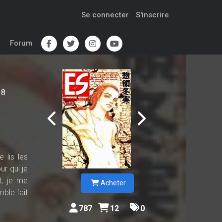
Se connecter
S'inscrire
Forum
8
 lis les
r qui je
t, je me
Acheter
mble fait
787
12
0