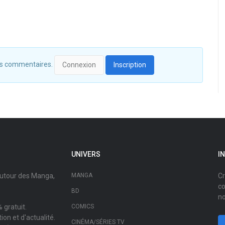
 des commentaires.
Connexion
Inscription
UNIVERS
I
autour des Manga,
MANGA
Cr
co
BD
no
 gratuit.
COMICS
on et d'actualité.
CINÉMA/SÉRIES TV