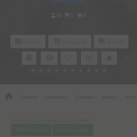
55
1
0
Collection
Shopping list
Je vends
★
★
★
★
★
★
★
★
★
★
Editions
Chapitres
Critiques
Videos
Actu
Une erreur ou un manque sur cette fiche ?
Modifier la fiche
Ajouter un objet