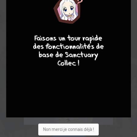
9
8
9
8
Non merci je connais déjà !
Acheter