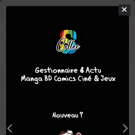
Le Bleu du ciel dans ses yeux
2
SIMPLE
mer. 19 oct. 2022
delcourt / tonkam
Manga
Shonen
Yaeko NINAGAWA
CHô HEIWA
BUSTERS
drame
fantastique
Aoi Aioi, une lycéenne de 17 ans, passe son temps à jouer de la
basse au lieu de préparer ses examens. Elle inquiète sa sœur
aînée, Akane, qui endosse le rôle de parent, lorsqu'un jour Aoi
voit apparaître sous ses yeux un certain "Shinno". Il ressemble
étrangement à Shinnosuke, l'ex-petit ami d'Akane, parti vivre à
Tokyo après le lycée et dont elle n'avait plus eu de nouvelles...