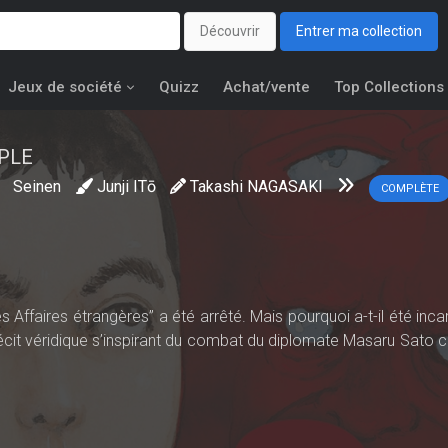
Découvrir
Entrer ma collection
Jeux de société
Quizz
Achat/vente
Top Collections
PLE
a
Seinen
Junji ITō
Takashi NAGASAKI
COMPLÈTE
s Affaires étrangères” a été arrêté. Mais pourquoi a-t-il été inc
récit véridique s’inspirant du combat du diplomate Masaru Sato c