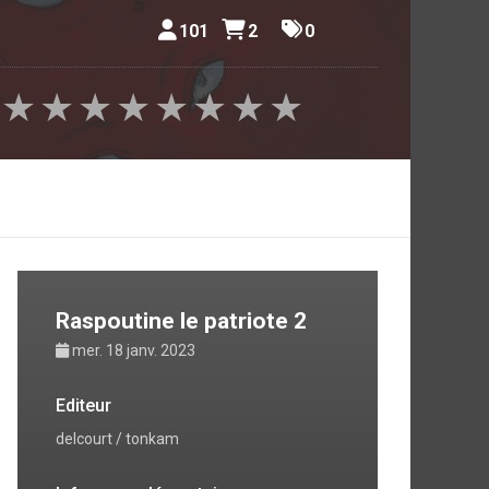
101
2
0
★
★
★
★
★
★
★
★
Raspoutine le patriote 2
mer. 18 janv. 2023
Editeur
delcourt / tonkam