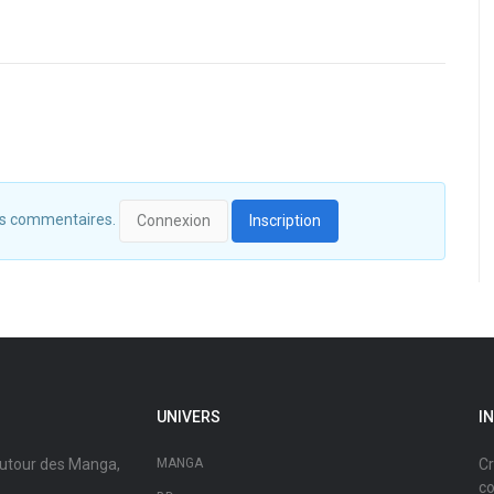
 des commentaires.
Connexion
Inscription
UNIVERS
I
autour des Manga,
MANGA
Cr
co