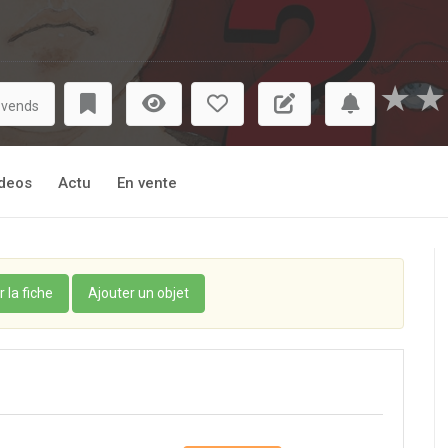
★
★
 vends
deos
Actu
En vente
r la fiche
Ajouter un objet