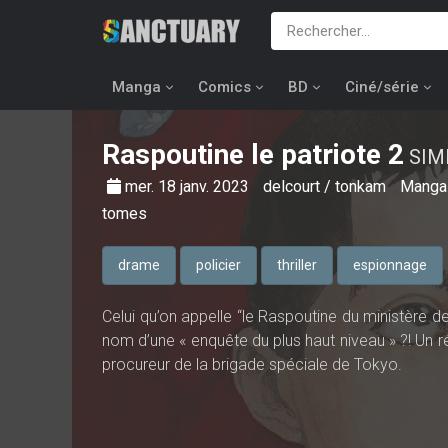
Manga
Comics
BD
Ciné/série
Raspoutine le patriote
2
SIM
mer. 18 janv. 2023
delcourt / tonkam
Mang
tomes
drame
policier
thriller
espionnage
Celui qu’on appelle “le Raspoutine du ministère de
nom d’une « enquête du plus haut niveau » ?! Un 
procureur de la brigade spéciale de Tokyo.