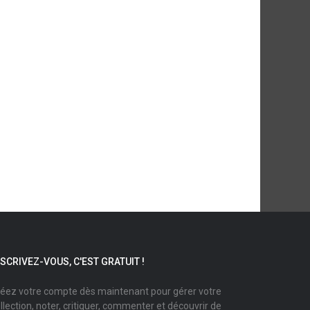
NSCRIVEZ-VOUS, C'EST GRATUIT !
éez votre compte dès maintenant pour gérer votre
llection, noter, critiquer, commenter et découvrir de