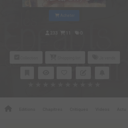
Acheter
233
11
0
Collection
Shopping list
Je vends
★
★
★
★
★
★
★
★
★
★
Editions
Chapitres
Critiques
Videos
Actu