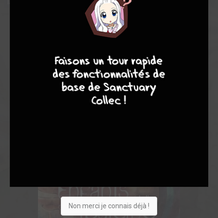
la dérive, le jeune Chakuro fait une étrange rencontre
6
10
7
8
Non merci je connais déjà !