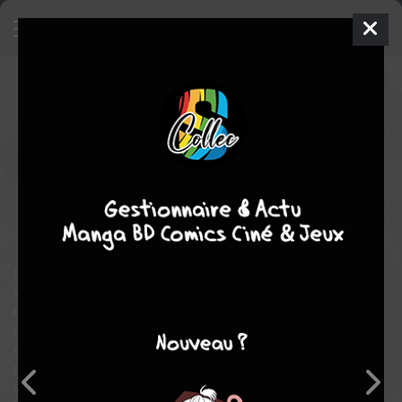
Les enfants de la baleine
21
SIMPLE
mer. 18 janv. 2023
glénat manga
Manga
Shojo
Abi UMEDA
Abi UMEDA
23
COMPLÈTE
tomes
aventure
fantastique
drame
Dans un monde où tout n’est plus que sable, un gigantesque
vaisseau vogue à la surface d’un océan de dunes. Il abrite des
hommes et des femmes capables pour beaucoup de
manipuler le saimia, un pouvoir surnaturel qu’ils tirent de leurs
émotions. Ce don les condamne cependant à une mort
précoce. À bord de la “Baleine de glaise”, ils vivent leur courte vie
coupés du reste du monde. Jusqu’au jour où, sur un vaisseau à