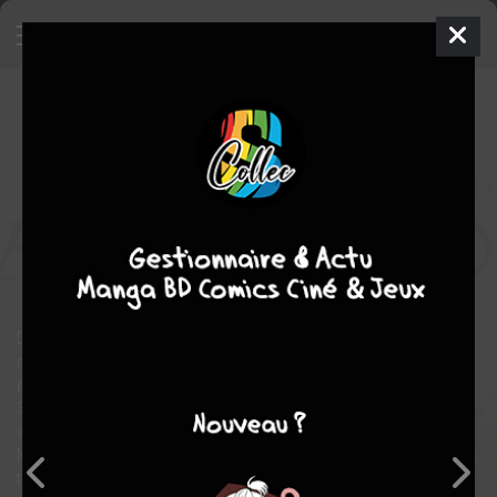
Ascender
TPB HARDCOVER
(CARTONNÉE) - INTÉGRALE
ven. 28 avril 2023
Urban Comics
Comics
Dustin NGUYEN
Jeff LEMIRE
11
EN COURS
tomes
science fiction
Fantasy
Dix ans après que les machines ont quitté la galaxie, la magie a
repris ses droits au seul bénéfice de Mère, personnage terrifiant
parvenu à soumettre plusieurs planètes à sa volonté. Sur
Sampson, la jeune Mila et son père Andy recueillent contre toute
attente un petit droïde qui va attirer l'attention des sbires de
Mère. Ils doivent quitter la planète, mais dans un monde sans
technologie, la tâche n'est pas aisée...