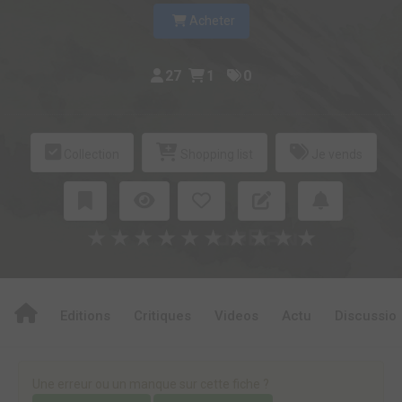
Acheter
27
1
0
Collection
Shopping list
Je vends
★
★
★
★
★
★
★
★
★
★
Editions
Critiques
Videos
Actu
Discussio
Une erreur ou un manque sur cette fiche ?