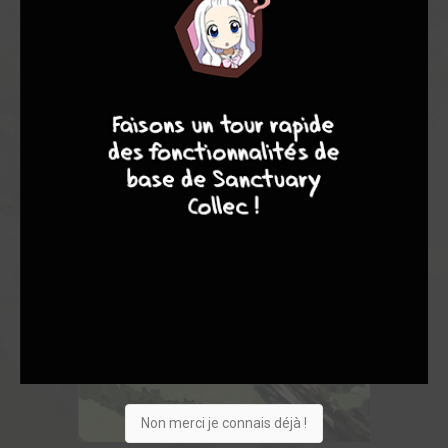
7
9
8
9
Non merci je connais déjà !