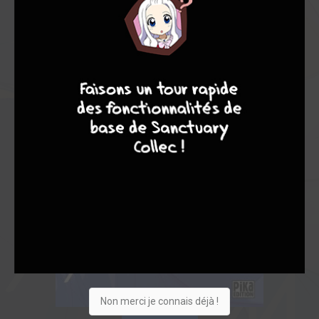
9
8
9
8
Non merci je connais déjà !