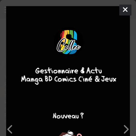
You're my Soulmate
1
SIMPLE
mer. 3 avril 2024
pika
Manga
Shojo
ANASHIN
ANASHIN
7
tomes
EN COURS
Tranche de vie
romance
Yûki a quitté sa campagne natale pour s’installer à Tokyo il y a
plus d’un an. Étudiante à l’université, elle ne rêve désormais que
d’une chose : trouver l’homme de ses rêves. Son amie Sanae
l’incite alors à aller en boîte de nuit pour y faire des rencontres.
Plus habituée à rester enfermée dans son appart’ à lire des
romances, Yûki n’a jamais mis les pieds dans un tel endroit !
Pourtant, une fois sur place, elle fait la connaissance de Iori : un
homme aux allures de voyou totalement antipathique, mais qui
semble vouloir caser Yûki avec l’un de ses amis…