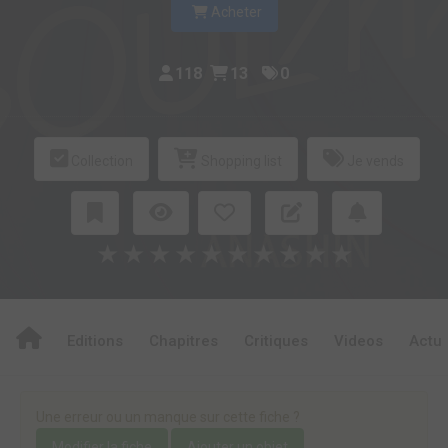
Acheter
118
13
0
Collection
Shopping list
Je vends
★
★
★
★
★
★
★
★
★
★
Editions
Chapitres
Critiques
Videos
Actu
Une erreur ou un manque sur cette fiche ?
Modifier la fiche
Ajouter un objet