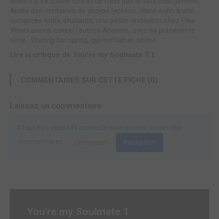
assorti à sa couverture et ce n'est pas le seul changement.
Après des centaines de shojos lycéens, place enfin à une
romances entre étudiants, une petite révolution chez Pika
!Nous avions connu l'autrice Anashin, avec sa précédente
série : Waiting for spring, qui mettait en scène...
Lire la critique de You're my Soulmate T.1
COMMENTAIRES SUR CETTE FICHE (0)
Laissez un commentaire
Il faut être inscrit et connecté pour pouvoir laisser des
commentaires.
Connexion
Inscription
You're my Soulmate 1