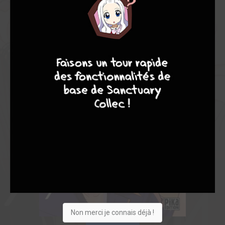
7
8
8
10
Non merci je connais déjà !