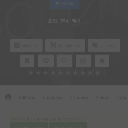
Acheter
82
4
0
Collection
Shopping list
Je vends
★
★
★
★
★
★
★
★
★
★
Editions
Chapitres
Critiques
Videos
Actu
Une erreur ou un manque sur cette fiche ?
Modifier la fiche
Ajouter un objet