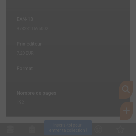
EAN-13
9782811695002
Prix éditeur
7,20 EUR
Format
-
Nombre de pages
192
Inscris-toi pour 
entrer ta collection !