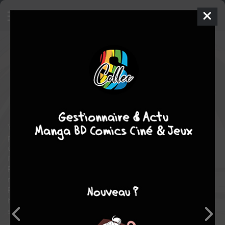
You're my Soulmate
4
SIMPLE
mer. 8 janv. 2025
pika
Manga
Shojo
ANASHIN
ANASHIN
7
tomes
EN COURS
Tranche de vie
romance
Yûki a quitté sa campagne natale pour s’installer à Tokyo il y a
plus d’un an. Étudiante à l’université, elle ne rêve désormais que
d’une chose : trouver l’homme de ses rêves. Son amie Sanae
l’incite alors à aller en boîte de nuit pour y faire des rencontres.
Plus habituée à rester enfermée dans son appart’ à lire des
romances, Yûki n’a jamais mis les pieds dans un tel endroit !
Pourtant, une fois sur place, elle fait la connaissance de Iori : un
homme aux allures de voyou totalement antipathique, mais qui
semble vouloir caser Yûki avec l’un de ses amis…