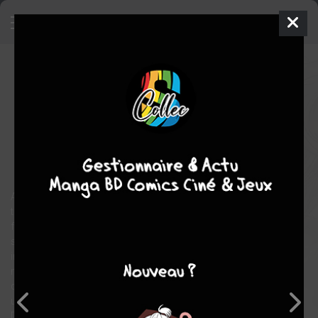
Ao ashi
19
SIMPLE
mer. 8 nov. 2023
mangetsu
Manga
Seinen
Yûgo KOBAYASHI
Yûgo KOBAYASHI
39
tomes
EN COURS
Sport
Ashito Aoi est un collégien passionné de football et un joueur
talentueux sur le terrain, dont le seul objectif est de devenir
footballeur professionnel. Bien qu’il cherche à toujours se
surpasser et à obtenir les louanges de ses pairs, son caractère
impulsif lui apporte quelques déconvenues. C’est lors d’un
match de coupe intercollèges que l’adolescent suscite l’intérêt
d’un recruteur du Tokyo City Esperion. Ce dernier lui propose
une offre qui pourrait changer à jamais le destin d’Ashito.
Débute alors un grand voyage loin de sa province natale pour