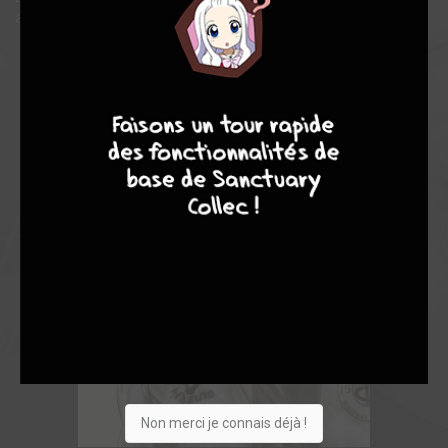
atteindre les sommets du football japonais !
4
7
8
7
Non merci je connais déjà !