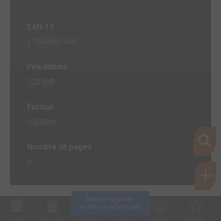
EAN-13
9782382813447
Prix éditeur
7,20 EUR
Format
13x18cm
Nombre de pages
0
Inscris-toi pour 
entrer ta collection !
Collec
Shop. list
Planning
Animes
Découvrir
Envies