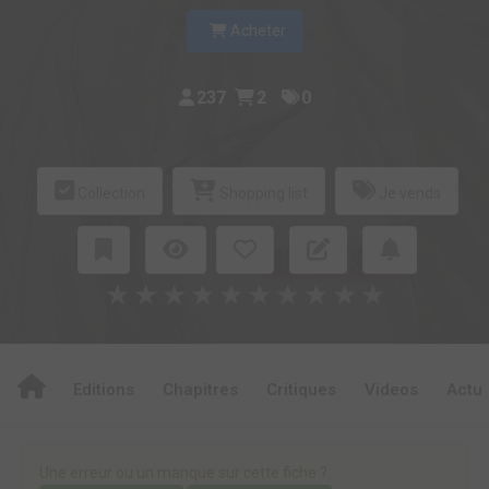
Acheter
237
2
0
Collection
Shopping list
Je vends
★
★
★
★
★
★
★
★
★
★
Editions
Chapitres
Critiques
Videos
Actu
Une erreur ou un manque sur cette fiche ?