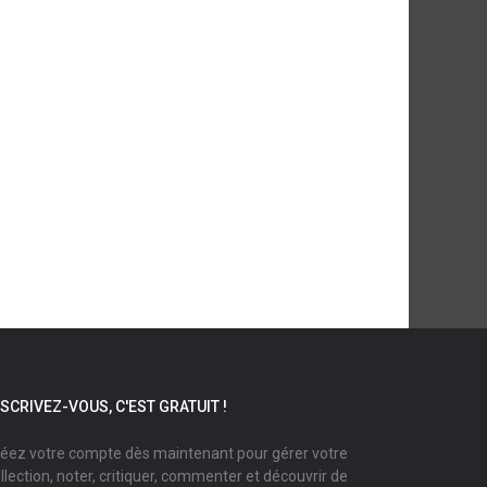
NSCRIVEZ-VOUS, C'EST GRATUIT !
éez votre compte dès maintenant pour gérer votre
llection, noter, critiquer, commenter et découvrir de