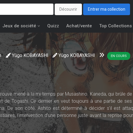
Découvrir
Entrer ma collection
Jeux de société
Quizz
Achat/vente
Top Collections
n
Yûgo KOBAYASHI
Yûgo KOBAYASHI
EN COURS
retrouve mené à la mi-temps par Musashino. Kaneda, qui brûle de
t de Togashi. Ce dernier en veut toujours à une partie de ses
ma. De son côté, Ashito est déterminé à décider s'il est atta
stiaires, l'intervention d'une personne juste avant la reprise pour