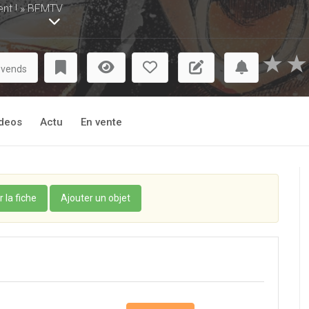
ent ! » BFMTV.
epuis 2015 par Shogakukan au Japon, Ao Ashi a remporté la 65e
★
★
les plus prestigieuses du monde de la bande dessinée dans l'a
 vends
réalisée par les célèbres studios Production I.G.
inen en dehors, Ao Ashi fait d'ores et déjà partie du cercle très 
deos
Actu
En vente
incisive et hyper dynamique de son auteur, et aux tempéraments 
r par Ashito, son inoubliable héros.
ot du moment ! » BoDoï.
Une oeuvre fluide dans sa narration qui s'articule autour d'u
r la fiche
Ajouter un objet