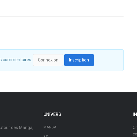
 des commentaires.
Connexion
Inscription
UNIVERS
I
autour des Manga,
MANGA
Cr
co
BD