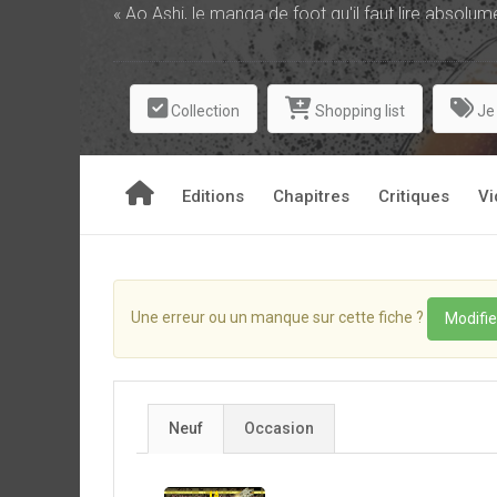
« Ao Ashi, le manga de foot qu'il faut lire absolum
Écrit et dessiné par Yûgo Kobayashi et édité d
des Manga Awards en 2019, une des récompenses 
Collection
Shopping list
Je
Une adaptation animée est en cours de diffusion, 
À mi-chemin entre le shônen sur le terrain et le se
Editions
Chapitres
Critiques
Vi
plus grands mangas de sport, grâce à l'écriture 
couleur de sa galerie de personnages, à commence
« Probablement l'une des meilleures séries de fo
« Un manga de foot très réaliste. » Europe 1 « 
Une erreur ou un manque sur cette fiche ?
Modifie
fougueux et attachant. » Le Figaro.
Neuf
Occasion