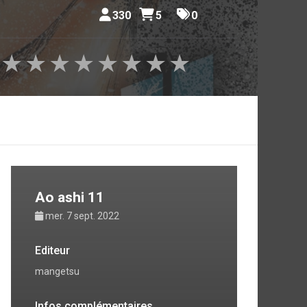
330
5
0
 édition
★
★
★
★
★
★
★
★
rchipel.
fermé des
hauts en
n joueur
Ao ashi 11
mer. 7 sept. 2022
Editeur
mangetsu
Infos complémentaires