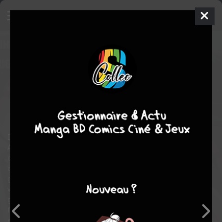
Rebuild the World
8
SIMPLE
ven. 5 avril 2024
vega-dupuis
Manga
Seinen
Kirihito AYAMURA
NAFUSE
10
EN COURS
tomes
science fiction
drame
aventure
action
Dans un monde où les monstres attaquent les terres dévastées,
Akira, un enfant venant des taudis, projette de devenir un grand
chasseur dans le but de sortir de la misère. Pour chaque relique
de l'ancien monde vendue, une somme d'argent plus ou moins
grande est à la clé, et les plus grands chasseurs peuvent même
vivre derrière les murailles, en sécurité. Un jour, alors qu'un
groupe de bandits essaie de le dépouiller, Akira aperçoit une
femme qu'il est le seul à voir, et qui lui sauve la vie lors d'une
explosion. Elle prétend se nommer Alpha, et être une réalité