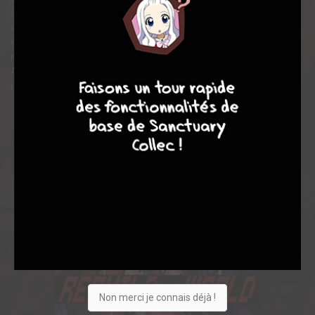
augmentée de l'ancien monde. Voyant un potentiel de chasseur
chez le jeune garçon, elle lui propose de passer un contrat avec
elle : en échange de son soutien dans ses combats et des
reliques pouvant permettre de rapporter beaucoup d'argent à
4
7
8
7
Akira, ce dernier devra reconquérir une partie des ruines des
terres dévastées pour elle.
Non merci je connais déjà !