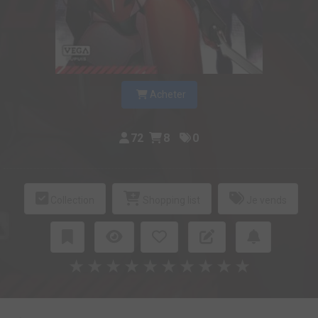
Acheter
72
8
0
Collection
Shopping list
Je vends
★
★
★
★
★
★
★
★
★
★