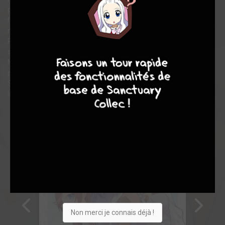
peu charmante ne plaît pas à tout le monde, et même son
fiancé, le second prince Julius, finit par rompre sa promesse de
mariage...
Pire encore, elle est vendue par ses proches au pays voisin, qui
8
7
8
7
souffrait de ne plus avoir de Sainte.
Mais alors que Philia part en s'attendant à être traitée encore
plus misérablement, le pays voisin la reçoit en grande pompe ?!
Ses fiançailles rompues, philia est vendue au pays voisin... qui
lui réserve un accueil chaleureux !!
Non merci je connais déjà !