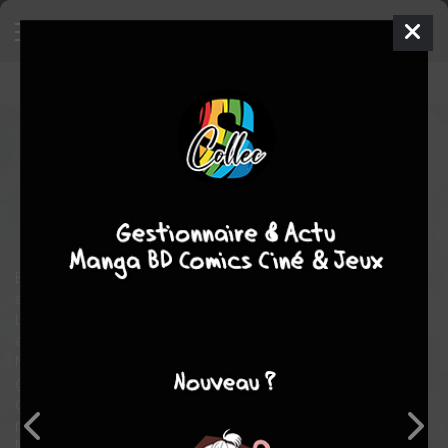
The Saint Whose Engagement
Was Broken
2
SIMPLE
ven. 15 mars 2024
meian
Manga
Shojo
Mago
AYAKITA
Kouki FUYUTSUKI
Fantasy
romance
drame
Elle n'avait encore jamais connu la joie d'être remerciée par les
autres…
L’histoire de la Sainte au visage figé vendue à un pays où elle
attend le miracle qui lui redonnera le sourire !
Née dans une famille où le rôle de « Sainte » est transmis de
génération en génération, Philia a reçu une éducation spartiate
qui l'a poussée à viser la perfection, ce qui lui a valu le titre de «
plus grande Sainte de l'Histoire ».
Mais l'écart entre son attitude trop parfaite et son apparence