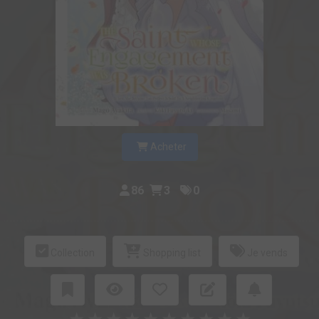
Acheter
86
3
0
Collection
Shopping list
Je vends
★
★
★
★
★
★
★
★
★
★