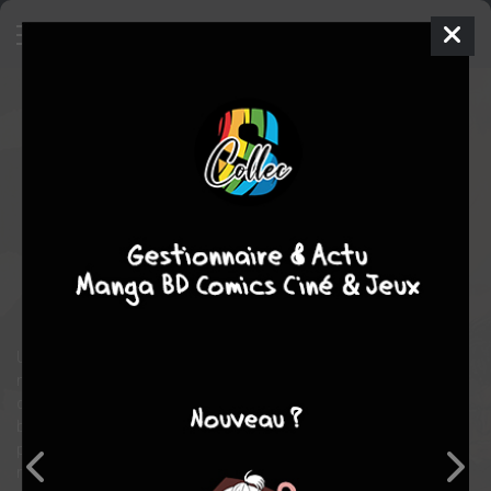
Lone Wolf & Cub
11
PRESTIGE
mer. 22 mai 2024
Panini manga
Manga
Seinen
Goseki KOJIMA
Kazuo KOIKE
COMPLÈTE
28
tomes
arts martiaux
Philosophie
Samurai
action
aventure
historique
Un assassin Shogun renégat voyage à travers le sombre Japon
moyenâgeux accompagné de son jeune fils. Un manga-fiction
qui n'en reflète pas moins avec beaucoup de justesse la
brutalité des luttes politiques de l'époque. Un récit épique et
palpitant de plus de 8000 pages raconté par Kazuo Koike et
magistralement illustré par Goseki Kojima.