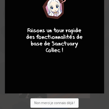
9
8
9
8
Non merci je connais déjà !
Acheter