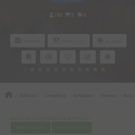
152
3
0
Collection
Shopping list
Je vends
★
★
★
★
★
★
★
★
★
★
Editions
Chapitres
Critiques
Videos
Actu
Une erreur ou un manque sur cette fiche ?
Modifier la fiche
Ajouter un objet