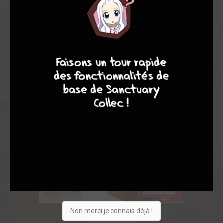
9
8
9
8
Non merci je connais déjà !
Acheter