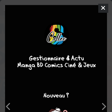
Moi, quand je me réincarne en
Slime - Trinité
5
SIMPLE
jeu. 12 sept. 2024
Kurokawa
Manga
Shonen
Tae TONO
FUSE
comédie
action
fantastique
aventure
Trois jeunes guerrières sont arrivées à Tempest en provenance
de trois contrées différentes, chargées d’une mission secrète
par leurs dirigeants respectifs : le seigneur Callion d’Eurasanie,
le royaume des hommes-bêtes, Millim de la capitale des
dragons et Frey de Frubrosie, la nation céleste.
Suivez les aventures rocambolesques de nos trois héroïnes qui
ne manqueront pas de mettre de l’animation dans cette paisible
ville conçue par maître Limule !