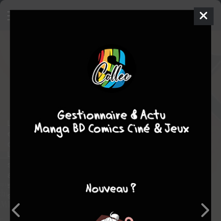
Bokko
8
SIMPLE
ven. 23 août 2024
vega-dupuis
Manga
Seinen
Hideki MORI
Kenichi SAKEMI
historique
action
L'art du combat et des tactiques de guerre à leur apogée. Ke-Ri
est un homme de Mo, un clan spécialisé dans les techniques de
défense, en ces temps reculés des anciens royaumes chinois.
Luttant contre l'injustice et l'asservissement des peuples, il offre
son savoir aux plus opprimés. Un seul homme peut-il défier des
armées entières ? Grâce à une créativité sans limite et à une
sagesse hors du commun, Ke-Ri prouvera que l'on peut
soulever des montagnes.