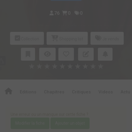
76
0
0
Collection
Shopping list
Je vends
★
★
★
★
★
★
★
★
★
★
Editions
Chapitres
Critiques
Videos
Actu
Une erreur ou un manque sur cette fiche ?
Modifier la fiche
Ajouter un objet