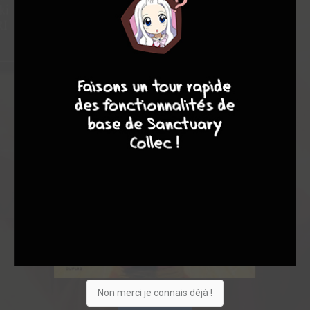
7
6
4
9
Non merci je connais déjà !
Acheter