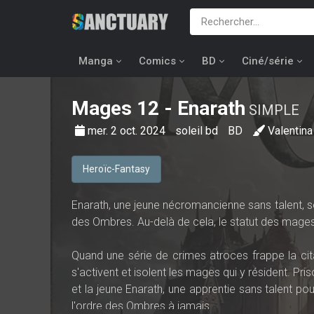
Manga
Comics
BD
Ciné/série
Mages
12 - Enarath
SIMPLE
mer. 2 oct. 2024
soleil bd
BD
Valentina
Heroïc-Fantasy
Enarath, une jeune nécromancienne sans talent, se
des Ombres. Au-delà de cela, le statut des mages
Quand une série de crimes atroces frappe la cita
s'activent et isolent les mages qui y résident. Pri
et la jeune Enarath, une apprentie sans talent po
l'ordre des Ombres à jamais.