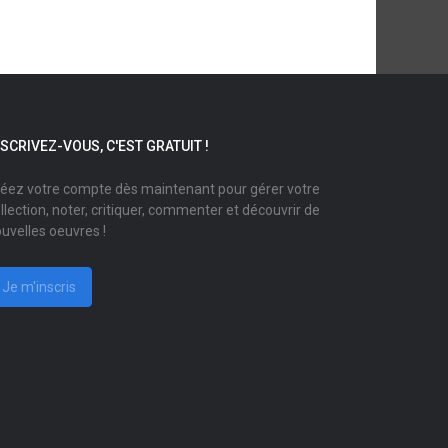
NSCRIVEZ-VOUS, C'EST GRATUIT !
éez votre compte dès maintenant pour gérer votre
llection, noter, critiquer, commenter et découvrir de
uvelles oeuvres !
Je m'inscris