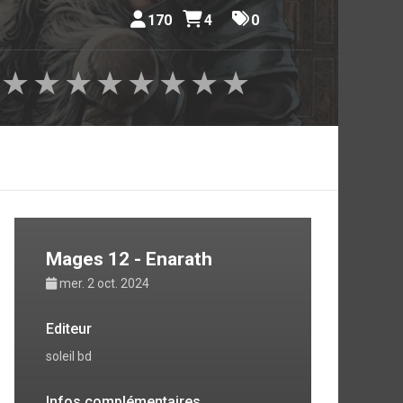
170
4
0
★
★
★
★
★
★
★
★
Mages 12 - Enarath
mer. 2 oct. 2024
Editeur
soleil bd
Infos complémentaires