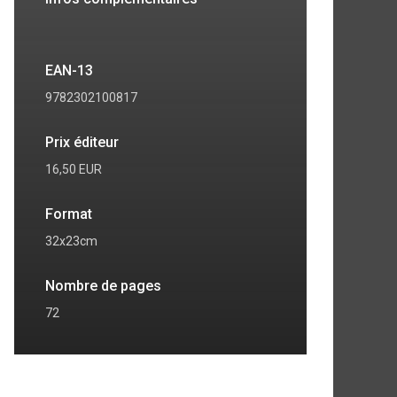
EAN-13
9782302100817
Prix éditeur
16,50 EUR
Format
32x23cm
Nombre de pages
72
7
8