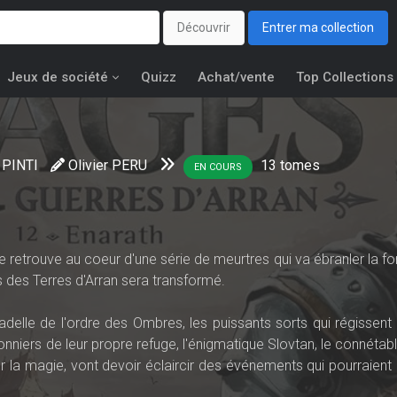
Découvrir
Entrer ma collection
Jeux de société
Quizz
Achat/vente
Top Collections
 PINTI
Olivier PERU
13
tomes
EN COURS
 retrouve au coeur d'une série de meurtres qui va ébranler la fo
 des Terres d'Arran sera transformé.
delle de l'ordre des Ombres, les puissants sorts qui régissent l
sonniers de leur propre refuge, l'énigmatique Slovtan, le connétab
ur la magie, vont devoir éclaircir des événements qui pourraient