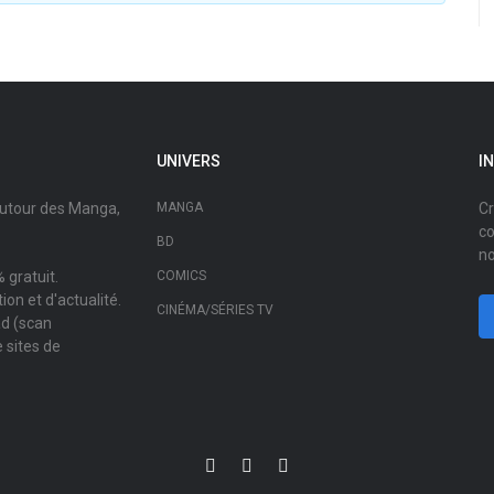
UNIVERS
I
autour des Manga,
MANGA
Cr
co
BD
no
 gratuit.
COMICS
on et d'actualité.
CINÉMA/SÉRIES TV
ad (scan
 sites de