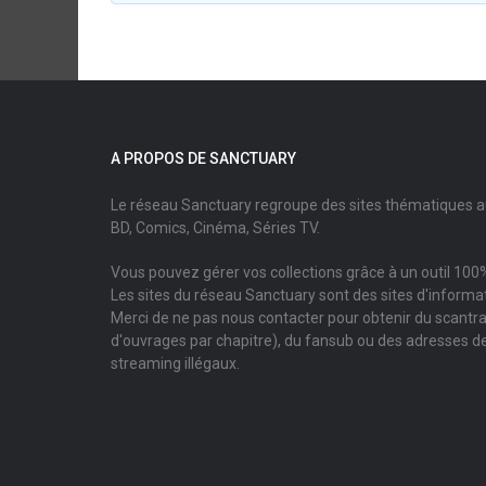
A PROPOS DE SANCTUARY
Le réseau Sanctuary regroupe des sites thématiques 
BD, Comics, Cinéma, Séries TV.
Vous pouvez gérer vos collections grâce à un outil 100%
Les sites du réseau Sanctuary sont des sites d'informati
Merci de ne pas nous contacter pour obtenir du scantr
d'ouvrages par chapitre), du fansub ou des adresses de
streaming illégaux.