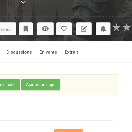
★
★
 vends
Discussions
En vente
Extrait
r la fiche
Ajouter un objet