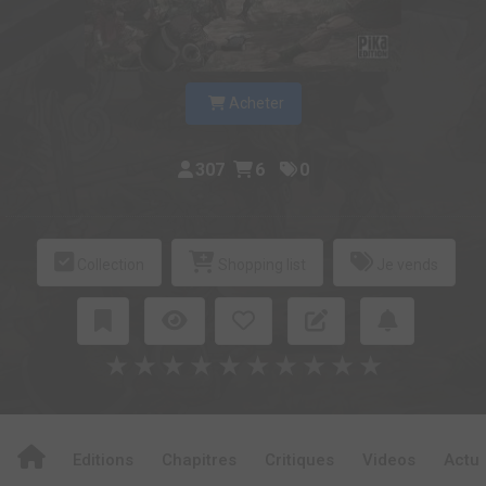
Acheter
307
6
0
Collection
Shopping list
Je vends
★
★
★
★
★
★
★
★
★
★
Editions
Chapitres
Critiques
Videos
Actu