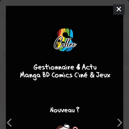
Versus
3
SIMPLE
mer. 19 mars 2025
pika
Manga
Shonen
Kyôtarô AZUMA
ONE
5
tomes
EN COURS
drame
fantastique
Fantasy
comédie
aventure
action
L’armée des démons a envahi la planète et menace d’éradiquer
l’espèce humaine. Pour les vaincre, une ultime offensive est
menée : 47 héros spécialement entraînés sont envoyés à
travers le monde pour abattre les 47 rois-démons et le seigneur
à leur tête. Mais lorsque cette mission tourne au désastre, la
guilde des mages décide d’utiliser le dernier recours de
l’humanité : ils parviennent à ouvrir un portail interdimensionnel