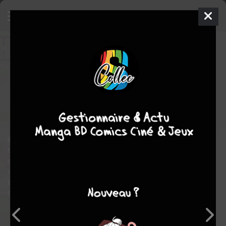
+Anima
8
SIMPLE
ven. 11 juil. 2025
ototo manga
Manga
Shonen
Natsumi MUKAI
Natsumi MUKAI
10
tomes
COMPLÈTE
Enfant
aventure
fantastique
Il existe sur Terre des êtres humains aux facultés étranges. Ces
hommes et ces femmes disposent d'un attribut animal,
certains pouvant même se transformer totalement en loup,
serpent, ours ou autres espèces. D'où viennent ces créatures
étranges mais fascinantes ? Nul ne le sait. La seule indication
qui existe sur ces êtres, c'est leur nom : les + Anima...