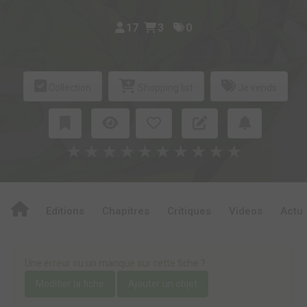
17
3
0
Collection
Shopping list
Je vends
★
★
★
★
★
★
★
★
★
★
Editions
Chapitres
Critiques
Videos
Actu
Une erreur ou un manque sur cette fiche ?
Modifier la fiche
Ajouter un objet