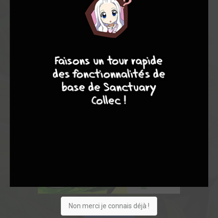
9
8
9
8
Non merci je connais déjà !
Acheter