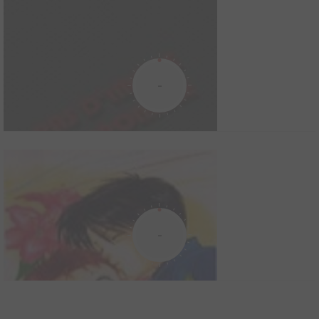
la réinvente, s’en inspire dans ses cadrages. Si d’ordinaire il se
plaisait à illustrer des personnages issus du registre animalier
comme dans Cache cache ou Tiens tiens, il relève ici un véritable
défit en se tournan...
-
Aesop's Fables
1983
0
0
0
Série TV animée
Pas de résumé pour le moment
-
Aesop's Fables
1983
0
0
0
Film
Pas de résumé pour le moment