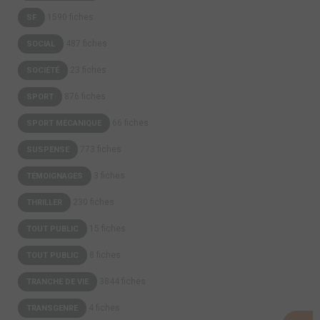
1590 fiches
SF
487 fiches
SOCIAL
23 fiches
SOCIÉTÉ
876 fiches
SPORT
66 fiches
SPORT MÉCANIQUE
773 fiches
SUSPENSE
3 fiches
TÉMOIGNAGES
230 fiches
THRILLER
15 fiches
TOUT PUBLIC
8 fiches
TOUT PUBLIC
3844 fiches
TRANCHE DE VIE
4 fiches
TRANSGENRE