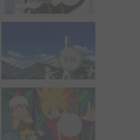
Animal Yokocho
2005
0
0
3
Série TV animée
Ami-chan ressemble à une fille normale, mais elle a un secret.
Les animaux mystérieux, tels qu'Iyo, Kenta, et Issa visitent sa
pièce chaque jour. Ils semblent venir d'Animal Yokocho un
endroit où les animaux vivent, et ils viennent ici par "la porte
secrète" qui existe dans sa chambre. Au pr...
8.53
Anne, la maison aux pignons verts
1979
4
0
2
Série TV animée
-