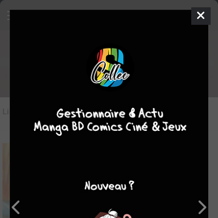
Les manga du genre Enfant
Liste des oeuvres
(357)
Liste des genres
6.7