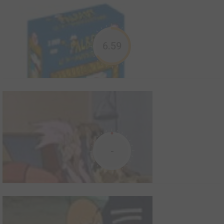
6.59
Akachan to Boku
1996
0
0
0
Série TV animée
Pas de résumé pour le moment
-
Albert, Le 5ème Mousquetaire