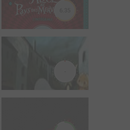
par le méchant Dolf dans son uni...
6.35
Alice au pays des merveilles
1983
15
0
5
Série TV animée
Alice a sept ans, elle est espiègle, elle joue toujours dehors et
-
elle adore les animaux. Elle suit un jour un petit lapin Benny Bunny
et en tombant dans un trou, entre au pays des merveilles, où la
Reine de cœur, souveraine acariâtre, règne sur cette contrée
extraordinaire où vivent des p...
Alice au pays des merveilles
2009
284
0
34
Manga