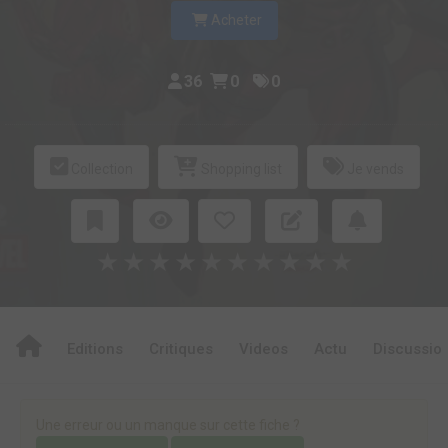
Acheter
36
0
0
Collection
Shopping list
Je vends
★
★
★
★
★
★
★
★
★
★
Editions
Critiques
Videos
Actu
Discussio
Une erreur ou un manque sur cette fiche ?