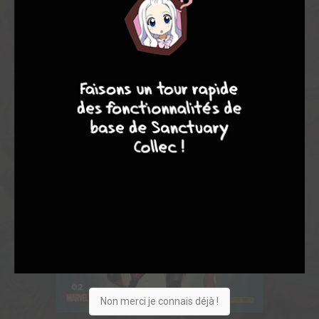
9
8
9
8
Non merci je connais déjà !