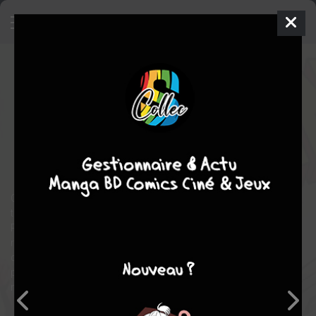
X-Men
2
TPB SOFTCOVER (SOUPLE) -
100% MARVEL (2025)
mer. 8 janv. 2025
Panini Comics
Comics
114
tomes
COMPLÈTE
science fiction
action
Comics / Super Heros
Orchis a échoué, Krakoa n’est plus… mais les X-Men sont
toujours debout ! Dirigés par Cyclope, le Fauve, Magnéto,
Psylocke, Kid Oméga, Temper, Magie et le Fléau ont trouvé
refuge en Alaska. Dans l’espace, un S.O.S. envoyé par Nova
conduit Jean Grey, jusqu’à un trou noir. De son côté, avant de
partir pour Arakko, Apocalypse organise un tournoi entre douze
mutants afin de désigner son successeur…